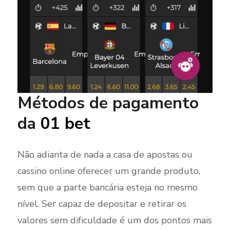
Métodos de pagamento
da
01 bet
Não adianta de nada a casa de apostas ou
cassino online oferecer um grande produto,
sem que a parte bancária esteja no mesmo
nível. Ser capaz de depositar e retirar os
valores sem dificuldade é um dos pontos mais