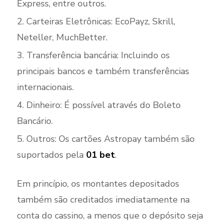
Express, entre outros.
Carteiras Eletrônicas: EcoPayz, Skrill,
Neteller, MuchBetter.
Transferência bancária: Incluindo os
principais bancos e também transferências
internacionais.
Dinheiro: É possível através do Boleto
Bancário.
Outros: Os cartões Astropay também são
suportados pela
01 bet
.
Em princípio, os montantes depositados
também são creditados imediatamente na
conta do cassino, a menos que o depósito seja