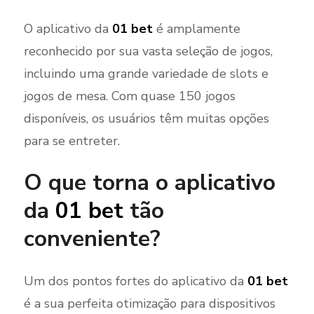
O aplicativo da
01 bet
é amplamente
reconhecido por sua vasta seleção de jogos,
incluindo uma grande variedade de slots e
jogos de mesa. Com quase 150 jogos
disponíveis, os usuários têm muitas opções
para se entreter.
O que torna o aplicativo
da
01 bet
tão
conveniente?
Um dos pontos fortes do aplicativo da
01 bet
é a sua perfeita otimização para dispositivos