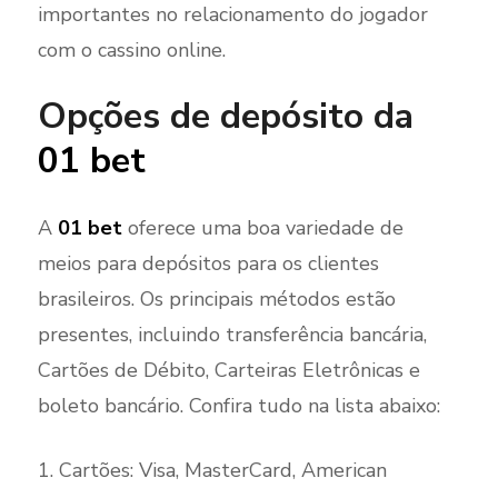
importantes no relacionamento do jogador
com o cassino online.
Opções de depósito da
01 bet
A
01 bet
oferece uma boa variedade de
meios para depósitos para os clientes
brasileiros. Os principais métodos estão
presentes, incluindo transferência bancária,
Cartões de Débito, Carteiras Eletrônicas e
boleto bancário. Confira tudo na lista abaixo:
Cartões: Visa, MasterCard, American