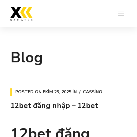
Blog
POSTED ON
EKIM 25, 2025
IN
CASSINO
12bet đăng nhập – 12bet
12bet đăng