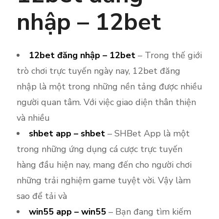
nhập – 12bet
12bet đăng nhập – 12bet
– Trong thế giới
trò chơi trực tuyến ngày nay, 12bet đăng
nhập là một trong những nền tảng được nhiều
người quan tâm. Với việc giao diện thân thiện
và nhiều
shbet app – shbet
– SHBet App là một
trong những ứng dụng cá cược trực tuyến
hàng đầu hiện nay, mang đến cho người chơi
những trải nghiệm game tuyệt vời. Vậy làm
sao để tải và
win55 app – win55
– Bạn đang tìm kiếm