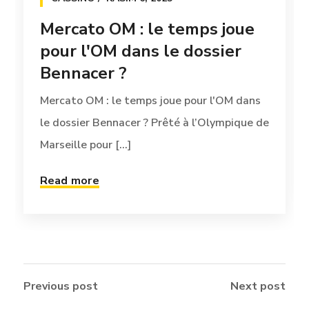
Mercato OM : le temps joue
pour l'OM dans le dossier
Bennacer ?
Mercato OM : le temps joue pour l'OM dans
le dossier Bennacer ? Prêté à l’Olympique de
Marseille pour [...]
Read more
Previous post
Next post