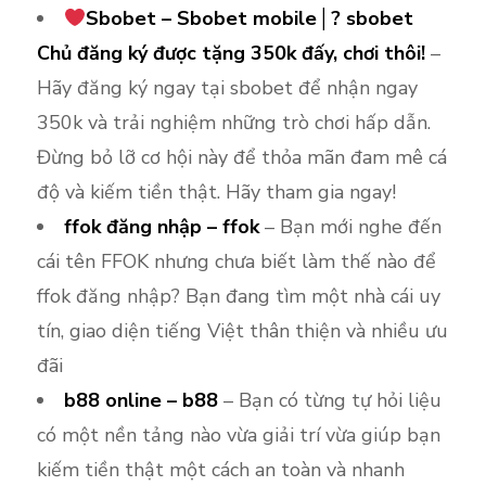
Sbobet – Sbobet mobile│? sbobet
Chủ đăng ký được tặng 350k đấy, chơi thôi!
–
Hãy đăng ký ngay tại sbobet để nhận ngay
350k và trải nghiệm những trò chơi hấp dẫn.
Đừng bỏ lỡ cơ hội này để thỏa mãn đam mê cá
độ và kiếm tiền thật. Hãy tham gia ngay!
ffok đăng nhập – ffok
– Bạn mới nghe đến
cái tên FFOK nhưng chưa biết làm thế nào để
ffok đăng nhập? Bạn đang tìm một nhà cái uy
tín, giao diện tiếng Việt thân thiện và nhiều ưu
đãi
b88 online – b88
– Bạn có từng tự hỏi liệu
có một nền tảng nào vừa giải trí vừa giúp bạn
kiếm tiền thật một cách an toàn và nhanh