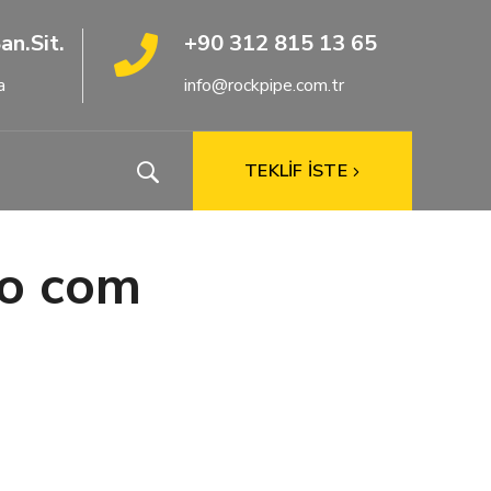
an.Sit.
+90 312 815 13 65
a
info@rockpipe.com.tr
TEKLİF İSTE
to com