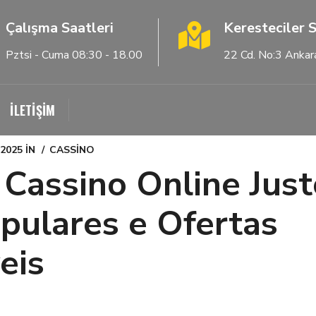
Çalışma Saatleri
Keresteciler S
Pztsi - Cuma 08:30 - 18.00
22 Cd. No:3 Ankar
İLETİŞİM
2025
IN
CASSINO
 Cassino Online Jus
pulares e Ofertas
veis