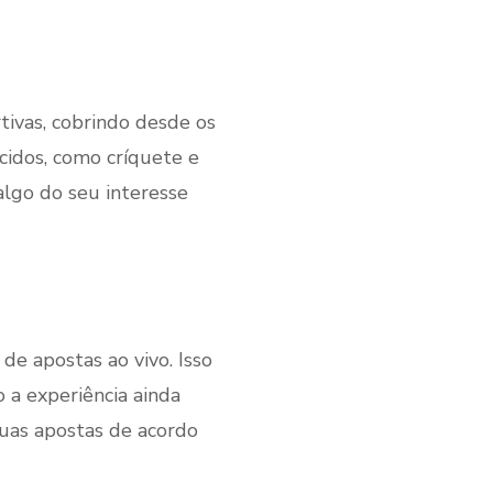
tivas, cobrindo desde os
cidos, como críquete e
algo do seu interesse
e apostas ao vivo. Isso
o a experiência ainda
uas apostas de acordo