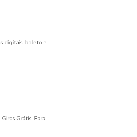
 digitais, boleto e
Giros Grátis. Para