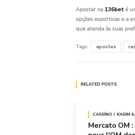
Apostar na
136bet
é um
opções esportivas e a e
que atenda às suas pre
Tags:
apostas
ca
RELATED POSTS
CASSINO
KASIM 6,
Mercato OM : 