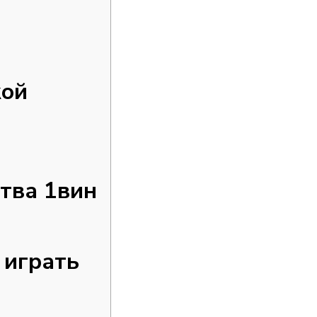
кой
тва 1вин
 играть