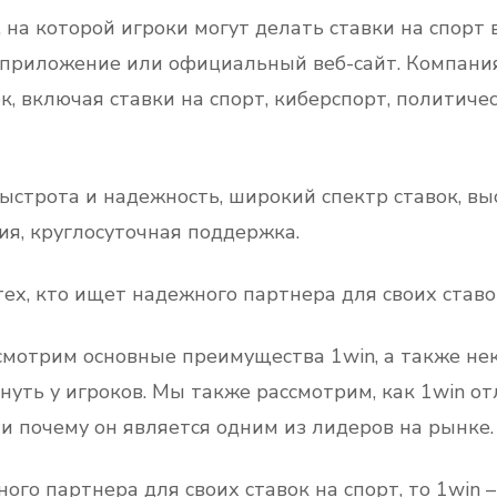
, на которой игроки могут делать ставки на спорт
 приложение или официальный веб-сайт. Компани
к, включая ставки на спорт, киберспорт, политиче
ыстрота и надежность, широкий спектр ставок, в
ия, круглосуточная поддержка.
тех, кто ищет надежного партнера для своих ставо
смотрим основные преимущества 1win, а также не
нуть у игроков. Мы также рассмотрим, как 1win от
 и почему он является одним из лидеров на рынке.
го партнера для своих ставок на спорт, то 1win –