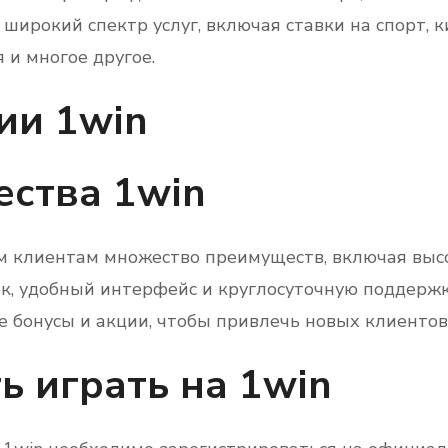
широкий спектр услуг, включая ставки на спорт, к
 и многое другое.
ии 1win
ства 1win
им клиентам множество преимуществ, включая вы
к, удобный интерфейс и круглосуточную поддерж
 бонусы и акции, чтобы привлечь новых клиентов
ь играть на 1win