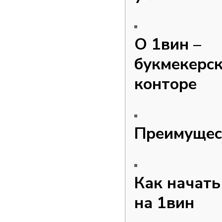
О 1вин –
букмекерс
конторе
Преимущес
Как начать
на 1вин