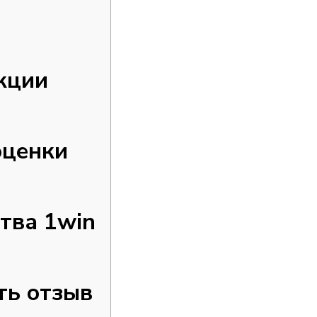
кции
оценки
тва 1win
ть отзыв