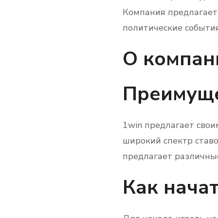
Компания предлагает 
политические события
О компан
Преимуще
1win предлагает сво
широкий спектр ставо
предлагает различные
Как начат