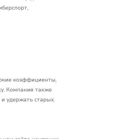
иберспорт,
сокие коэффициенты,
ку. Компания также
 и удержать старых.