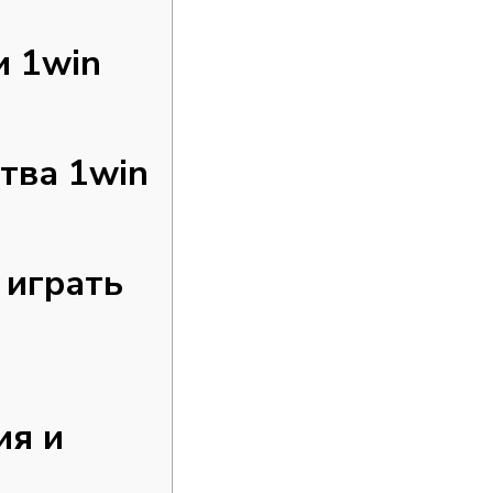
и 1win
тва 1win
 играть
ия и