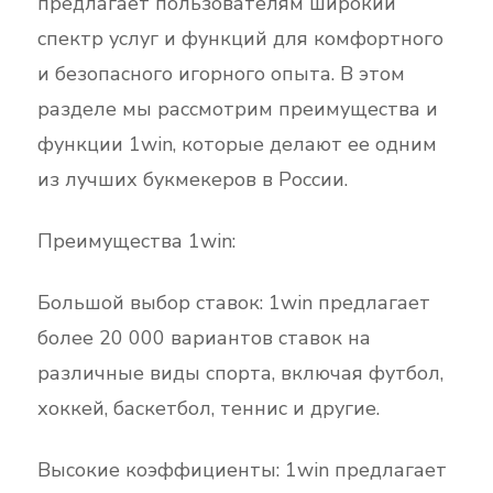
предлагает пользователям широкий
спектр услуг и функций для комфортного
и безопасного игорного опыта. В этом
разделе мы рассмотрим преимущества и
функции 1win, которые делают ее одним
из лучших букмекеров в России.
Преимущества 1win:
Большой выбор ставок: 1win предлагает
более 20 000 вариантов ставок на
различные виды спорта, включая футбол,
хоккей, баскетбол, теннис и другие.
Высокие коэффициенты: 1win предлагает