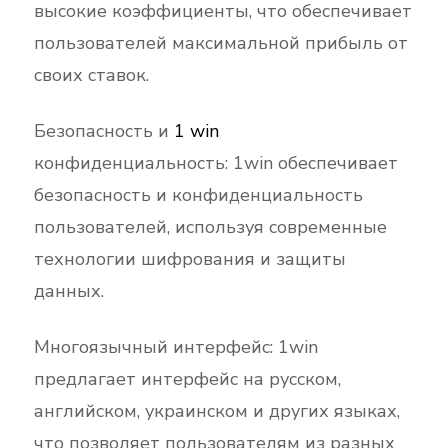
высокие коэффициенты, что обеспечивает
пользователей максимальной прибыль от
своих ставок.
Безопасность и
1 win
конфиденциальность: 1win обеспечивает
безопасность и конфиденциальность
пользователей, используя современные
технологии шифрования и защиты
данных.
Многоязычный интерфейс: 1win
предлагает интерфейс на русском,
английском, украинском и других языках,
что позволяет пользователям из разных