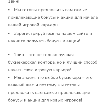
1вин!
Мы готовы предложить вам самые
привлекающие бонусы и акции для начала
вашей игровой карьеры!
Зарегистрируйтесь на нашем сайте и
начните получать бонусы и акции!
1вин – это не только лучшая
букмекерская контора, но и лучший способ
начать свою игровую карьеру!
Мы знаем, что выбор букмекера – это
важный шаг, и поэтому мы готовы
предложить вам самые привлекающие
бонусы и акции для новых игроков!