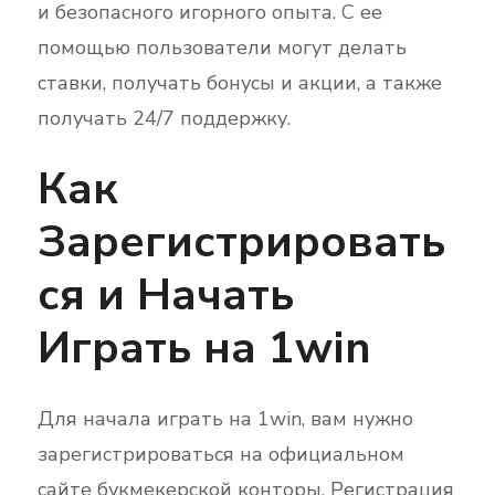
и безопасного игорного опыта. С ее
помощью пользователи могут делать
ставки, получать бонусы и акции, а также
получать 24/7 поддержку.
Как
Зарегистрировать
ся и Начать
Играть на 1win
Для начала играть на 1win, вам нужно
зарегистрироваться на официальном
сайте букмекерской конторы. Регистрация