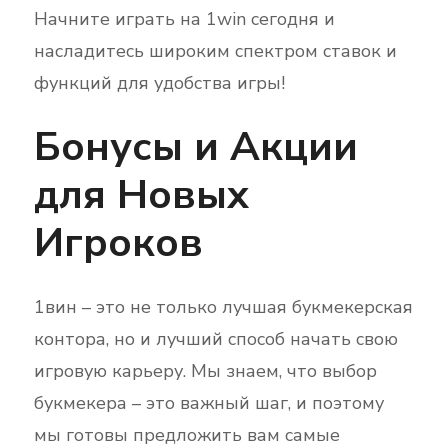
Начните играть на 1win сегодня и
насладитесь широким спектром ставок и
функций для удобства игры!
Бонусы и Акции
для Новых
Игроков
1вин – это не только лучшая букмекерская
контора, но и лучший способ начать свою
игровую карьеру. Мы знаем, что выбор
букмекера – это важный шаг, и поэтому
мы готовы предложить вам самые