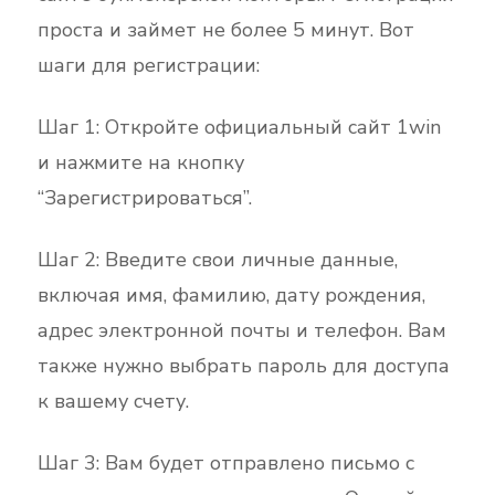
проста и займет не более 5 минут. Вот
шаги для регистрации:
Шаг 1: Откройте официальный сайт 1win
и нажмите на кнопку
“Зарегистрироваться”.
Шаг 2: Введите свои личные данные,
включая имя, фамилию, дату рождения,
адрес электронной почты и телефон. Вам
также нужно выбрать пароль для доступа
к вашему счету.
Шаг 3: Вам будет отправлено письмо с