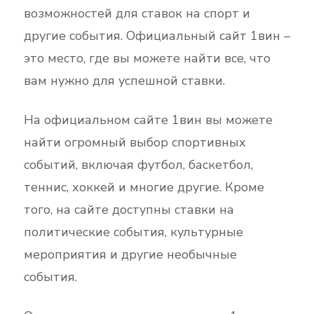
возможностей для ставок на спорт и
другие события. Официальный сайт 1вин –
это место, где вы можете найти все, что
вам нужно для успешной ставки.
На официальном сайте 1вин вы можете
найти огромный выбор спортивных
событий, включая футбол, баскетбол,
теннис, хоккей и многие другие. Кроме
того, на сайте доступны ставки на
политические события, культурные
мероприятия и другие необычные
события.