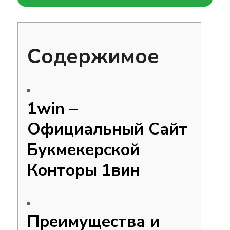
Содержимое
1win –
Официальный Сайт
Букмекерской
Конторы 1вин
Преимущества и