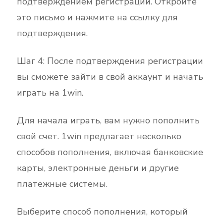
подтверждением регистрации. Откройте
это письмо и нажмите на ссылку для
подтверждения.
Шаг 4: После подтверждения регистрации
вы сможете зайти в свой аккаунт и начать
играть на 1win.
Для начала играть, вам нужно пополнить
свой счет. 1win предлагает несколько
способов пополнения, включая банковские
карты, электронные деньги и другие
платежные системы.
Выберите способ пополнения, который