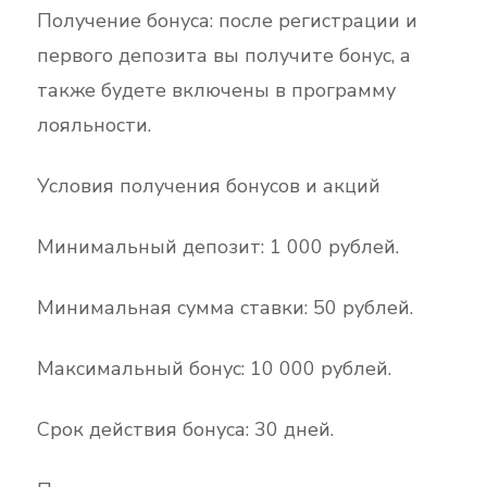
Получение бонуса: после регистрации и
первого депозита вы получите бонус, а
также будете включены в программу
лояльности.
Условия получения бонусов и акций
Минимальный депозит: 1 000 рублей.
Минимальная сумма ставки: 50 рублей.
Максимальный бонус: 10 000 рублей.
Срок действия бонуса: 30 дней.