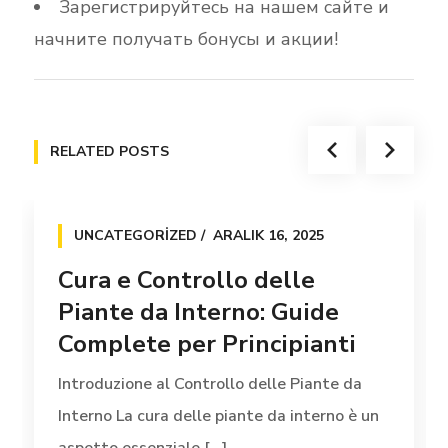
Зарегистрируйтесь на нашем сайте и
начните получать бонусы и акции!
RELATED POSTS
UNCATEGORIZED
ARALIK 16, 2025
Cura e Controllo delle
Piante da Interno: Guide
Complete per Principianti
Introduzione al Controllo delle Piante da
Interno La cura delle piante da interno è un