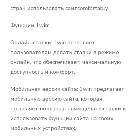
стран использовать сайтcomfortably.
Функции 1win:
Онлайн-ставки: 1win позволяет
пользователям делать ставки в режиме
онлайн, что обеспечивает максимальную
доступность и комфорт.
Мобильная версия сайта: 1win предлагает
мобильную версию сайта, которая
позволяет пользователям делать ставки и
использовать функции сайта на своих
мобильных устройствах.