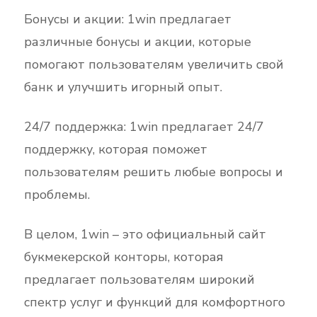
Бонусы и акции: 1win предлагает
различные бонусы и акции, которые
помогают пользователям увеличить свой
банк и улучшить игорный опыт.
24/7 поддержка: 1win предлагает 24/7
поддержку, которая поможет
пользователям решить любые вопросы и
проблемы.
В целом, 1win – это официальный сайт
букмекерской конторы, которая
предлагает пользователям широкий
спектр услуг и функций для комфортного