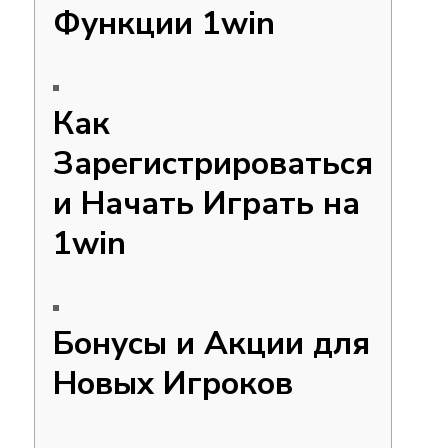
Функции 1win
Как
Зарегистрироваться
и Начать Играть на
1win
Бонусы и Акции для
Новых Игроков