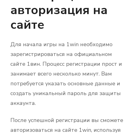
авторизация на
сайте
Для начала игры на 1win необходимо
зарегистрироваться на официальном
сайте 1вин. Процесс регистрации прост и
занимает всего несколько минут. Вам
потребуется указать основные данные и
создать уникальный пароль для защиты
аккаунта.
После успешной регистрации вы сможете
авторизоваться на сайте 1win, используя