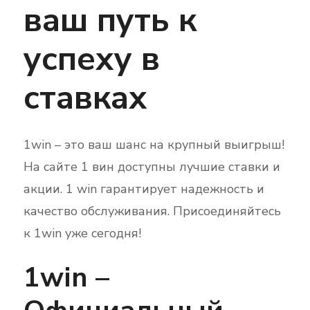
ваш путь к
успеху в
ставках
1win – это ваш шанс на крупный выигрыш!
На сайте 1 вин доступны лучшие ставки и
акции. 1 win гарантирует надежность и
качество обслуживания. Присоединяйтесь
к 1win уже сегодня!
1win –