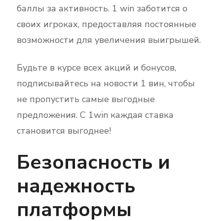
баллы за активность. 1 win заботится о
своих игроках, предоставляя постоянные
возможности для увеличения выигрышей.
Будьте в курсе всех акций и бонусов,
подписывайтесь на новости 1 вин, чтобы
не пропустить самые выгодные
предложения. С 1win каждая ставка
становится выгоднее!
Безопасность и
надежность
платформы