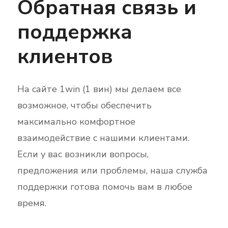
Обратная связь и
поддержка
клиентов
На сайте 1win (1 вин) мы делаем все
возможное, чтобы обеспечить
максимально комфортное
взаимодействие с нашими клиентами.
Если у вас возникли вопросы,
предложения или проблемы, наша служба
поддержки готова помочь вам в любое
время.