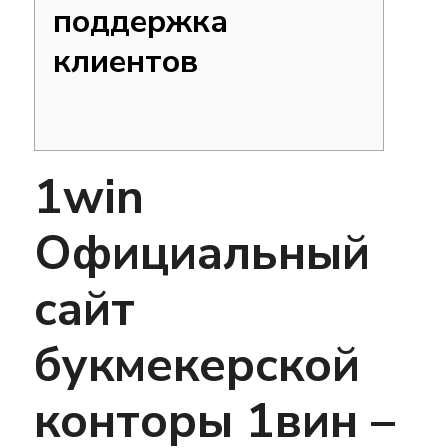
поддержка
клиентов
1win
Официальный
сайт
букмекерской
конторы 1вин –