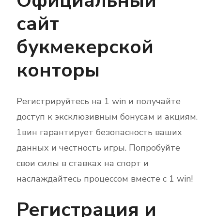
Официальный
сайт
букмекерской
конторы
Регистрируйтесь на 1 win и получайте
доступ к эксклюзивным бонусам и акциям.
1вин гарантирует безопасность ваших
данных и честность игры. Попробуйте
свои силы в ставках на спорт и
наслаждайтесь процессом вместе с 1 win!
Регистрация и