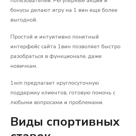
пользователей. Регулярные акции и
бонусы делают игру на 1 вин еще более
выгодной.
Простой и интуитивно понятный
интерфейс сайта 1вин позволяет быстро
разобраться в функционале, даже
новичкам.
1win предлагает круглосуточную
поддержку клиентов, готовую помочь с
любыми вопросами и проблемами.
Виды спортивных