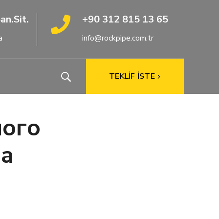
an.Sit.
+90 312 815 13 65
a
info@rockpipe.com.tr
TEKLİF İSTE
ного
на