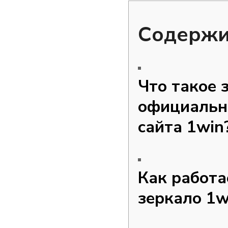
Содерж
Что такое 
официальн
сайта 1win
Как работа
зеркало 1w