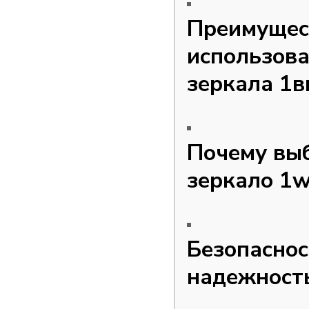
Преимущес
использов
зеркала 1в
Почему вы
зеркало 1w
Безопаснос
надежност