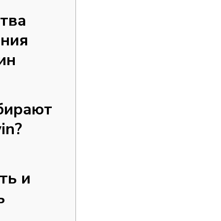
тва
ания
ин
бирают
in?
ть и
ь