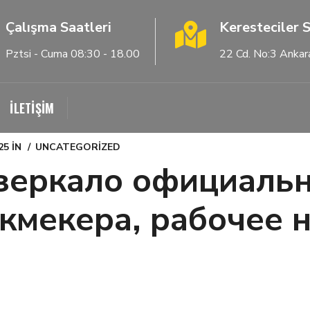
Çalışma Saatleri
Keresteciler S
Pztsi - Cuma 08:30 - 18.00
22 Cd. No:3 Ankar
İLETİŞİM
25
IN
UNCATEGORIZED
зеркало официаль
укмекера, рабочее 