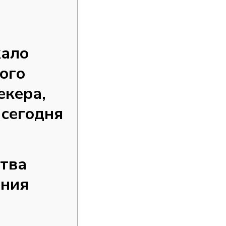
кало
ого
екера,
 сегодня
тва
ания