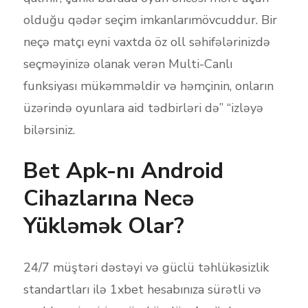
olduğu qədər seçim imkanlarımövcuddur. Bir
neçə matçı eyni vaxtda öz oll səhifələrinizdə
seçməyinizə olanak verən Multi-Canlı
funksiyası mükəmməldir və həmçinin, onların
üzərində oyunlara aid tədbirləri də” “izləyə
bilərsiniz.
Bet Apk-nı Android
Cihazlarına Necə
Yükləmək Olar?
24/7 müştəri dəstəyi və güclü təhlükəsizlik
standartları ilə 1xbet hesabınıza sürətli və