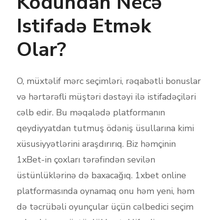
Kodundan Necə
Istifadə Etmək
Olar?
O, müxtəlif mərc seçimləri, rəqabətli bonuslar
və hərtərəfli müştəri dəstəyi ilə istifadəçiləri
cəlb edir. Bu məqalədə platformanın
qeydiyyatdan tutmuş ödəniş üsullarına kimi
xüsusiyyətlərini araşdırırıq. Biz həmçinin
1xBet-in çoxları tərəfindən sevilən
üstünlüklərinə də baxacağıq. 1xbet online
platformasında oynamaq onu həm yeni, həm
də təcrübəli oyunçular üçün cəlbedici seçim