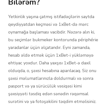
Bilərəm?
Yetkinlik yaşına çatmış istifadəçilərin saytda
qeydiyyatdan keçməsi və 1xBet-də mərc
oynamağa başlaması vacibdir. Nəzərə alın ki,
bu seçimlər bukmeker kontorunda périphérie
yaradanlar üçün əlçatandır. Eyni zamanda,
hesab əldə etmək üçün 1xBet-i yükləməyə
ehtiyac yoxdur. Daha yaxşısı 1xBet-ə daxil
olduqda, o, şəxsi hesabına aparılacaq. Siz onu
şəxsi məlumatlarınızla doldurmalı və sonra
pasport və ya sürücülük vəsiqəsi kimi
şəxsiyyəti təsdiq edən sənədin rəqəmsal
surətini və ya fotoşəkilini təqdim etməlisiniz.