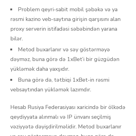
Problem qeyri-sabit mobil şəbəkə və ya
rəsmi kazino veb-saytına girişin qarşısını alan
proxy serverin istifadəsi səbəbindən yarana
bilər.
Metod buxarlanır və səy göstərməyə
dəyməz, buna görə də 1xBet’i bir güzgüdən
yükləmək daha yaxşıdır.
Buna görə də, tətbiqi 1xBet-in rəsmi
vebsaytından yükləmək lazımdır.
Hesab Rusiya Federasiyası xaricində bir ölkədə
qeydiyyata alınmalı və IP ünvanı seçilmiş
vəziyyətə dəyişdirilməlidir. Metod buxarlanır