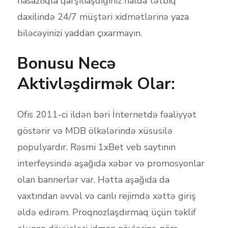
nasazlıqla qarşılıaşdığınız halda tətbiq
daxilində 24/7 müştəri xidmətlərinə yaza
biləcəyinizi yaddan çıxarmayın.
Bonusu Necə
Aktivləşdirmək Olar:
Ofis 2011-ci ildən bəri İnternetdə fəaliyyət
göstərir və MDB ölkələrində xüsusilə
populyardır. Rəsmi 1xBet veb saytının
interfeysində aşağıda xəbər və promosyonlar
olan bannerlər var. Hətta aşağıda da
vaxtından əvvəl və canlı rejimdə xəttə giriş
əldə edirəm. Proqnozlaşdırmaq üçün təklif