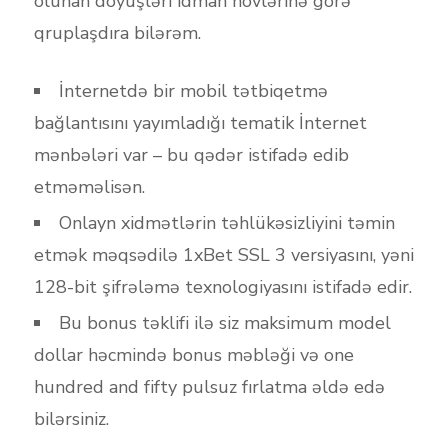
olunan döyüşləri idman növlərinə görə
qruplaşdıra bilərəm.
İnternetdə bir mobil tətbiqetmə
bağlantısını yayımladığı tematik İnternet
mənbələri var – bu qədər istifadə edib
etməməlisən.
Onlayn xidmətlərin təhlükəsizliyini təmin
etmək məqsədilə 1xBet SSL 3 versiyasını, yəni
128-bit şifrələmə texnologiyasını istifadə edir.
Bu bonus təklifi ilə siz maksimum model
dollar həcmində bonus məbləği və one
hundred and fifty pulsuz fırlatma əldə edə
bilərsiniz.