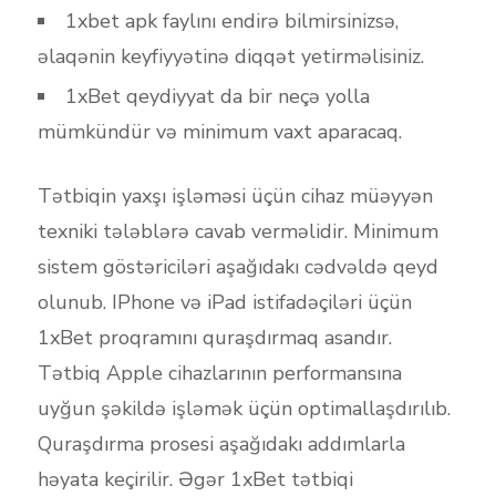
1xbet apk faylını endirə bilmirsinizsə,
əlaqənin keyfiyyətinə diqqət yetirməlisiniz.
1xBet qeydiyyat da bir neçə yolla
mümkündür və minimum vaxt aparacaq.
Tətbiqin yaxşı işləməsi üçün cihaz müəyyən
texniki tələblərə cavab verməlidir. Minimum
sistem göstəriciləri aşağıdakı cədvəldə qeyd
olunub. IPhone və iPad istifadəçiləri üçün
1xBet proqramını quraşdırmaq asandır.
Tətbiq Apple cihazlarının performansına
uyğun şəkildə işləmək üçün optimallaşdırılıb.
Quraşdırma prosesi aşağıdakı addımlarla
həyata keçirilir. Əgər 1xBet tətbiqi