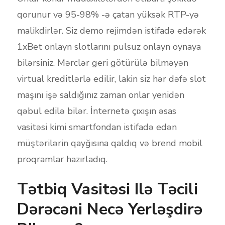
qorunur və 95-98% -ə çatan yüksək RTP-yə
malikdirlər. Siz demo rejimdən istifadə edərək
1xBet onlayn slotlarını pulsuz onlayn oynaya
bilərsiniz. Mərclər geri götürülə bilməyən
virtual kreditlərlə edilir, lakin siz hər dəfə slot
maşını işə saldığınız zaman onlar yenidən
qəbul edilə bilər. İnternetə çıxışın əsas
vasitəsi kimi smartfondan istifadə edən
müştərilərin qayğısına qaldıq və brend mobil
proqramlar hazırladıq.
Tətbiq Vasitəsi Ilə Təcili
Dərəcəni Necə Yerləşdirə