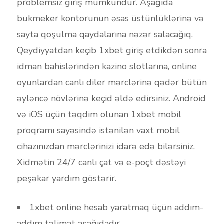
problemsiz giriş mümkündür. Aşağıda
bukmeker kontorunun əsas üstünlüklərinə və
sayta qoşulma qaydalarına nəzər salacağıq.
Qeydiyyatdan keçib 1xbet giriş etdikdən sonra
idman bahislərindən kazino slotlarına, online
oyunlardan canlı diler mərclərinə qədər bütün
əyləncə növlərinə keçid əldə edirsiniz. Android
və iOS üçün təqdim olunan 1xbet mobil
proqramı sayəsində istənilən vaxt mobil
cihazınızdan mərclərinizi idarə edə bilərsiniz.
Xidmətin 24/7 canlı çat və e-poçt dəstəyi
peşəkar yardım göstərir.
1xbet online hesab yaratmaq üçün addım-
addım təlimat aşağıdadır.