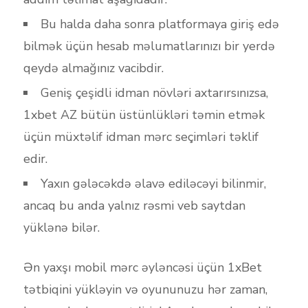
Bu halda daha sonra platformaya giriş edə
bilmək üçün hesab məlumatlarınızı bir yerdə
qeydə almağınız vacibdir.
Geniş çeşidli idman növləri axtarırsınızsa,
1xbet AZ bütün üstünlükləri təmin etmək
üçün müxtəlif idman mərc seçimləri təklif
edir.
Yaxın gələcəkdə əlavə ediləcəyi bilinmir,
ancaq bu anda yalnız rəsmi veb saytdan
yüklənə bilər.
Ən yaxşı mobil mərc əyləncəsi üçün 1xBet
tətbiqini yükləyin və oyununuzu hər zaman,