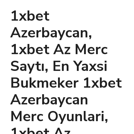
1xbet
Azerbaycan,
1xbet Az Merc
Saytı, En Yaxsi
Bukmeker 1xbet
Azerbaycan
Merc Oyunlari,
1xbet Az,