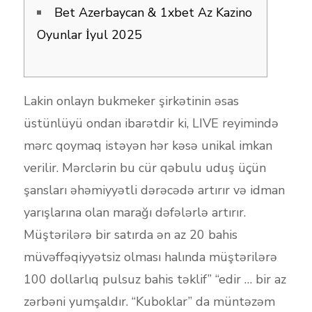
Bet Azerbaycan & 1xbet Az Kazino
Oyunlar İyul 2025
Lakin onlayn bukmeker şirkətinin əsas
üstünlüyü ondan ibarətdir ki, LIVE reyimində
mərc qoymaq istəyən hər kəsə unikal imkan
verilir. Mərclərin bu cür qəbulu uduş üçün
şansları əhəmiyyətli dərəcədə artırır və idman
yarışlarına olan marağı dəfələrlə artırır.
Müştərilərə bir satırda ən az 20 bahis
müvəffəqiyyətsiz olması halında müştərilərə
100 dollarlıq pulsuz bahis təklif” “edir … bir az
zərbəni yumşaldır. “Kuboklar” da müntəzəm