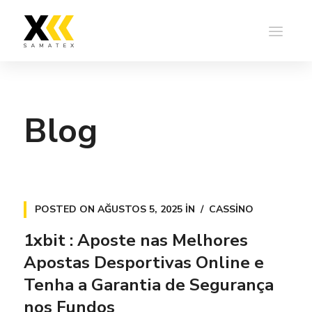
Blog
POSTED ON
AĞUSTOS 5, 2025
IN
CASSINO
1xbit : Aposte nas Melhores
Apostas Desportivas Online e
Tenha a Garantia de Segurança
nos Fundos