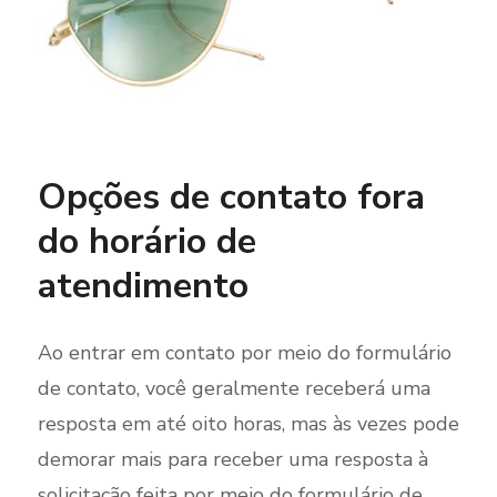
Opções de contato fora
do horário de
atendimento
Ao entrar em contato por meio do formulário
de contato, você geralmente receberá uma
resposta em até oito horas, mas às vezes pode
demorar mais para receber uma resposta à
solicitação feita por meio do formulário de