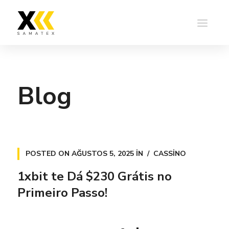
Blog
POSTED ON
AĞUSTOS 5, 2025
IN
CASSINO
1xbit te Dá $230 Grátis no
Primeiro Passo!