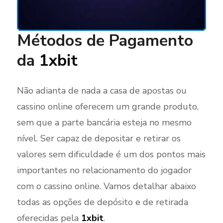
Métodos de Pagamento
da
1xbit
Não adianta de nada a casa de apostas ou
cassino online oferecem um grande produto,
sem que a parte bancária esteja no mesmo
nível. Ser capaz de depositar e retirar os
valores sem dificuldade é um dos pontos mais
importantes no relacionamento do jogador
com o cassino online. Vamos detalhar abaixo
todas as opções de depósito e de retirada
oferecidas pela
1xbit
.