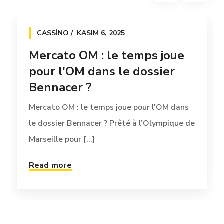
CASSINO
KASIM 6, 2025
Mercato OM : le temps joue
pour l'OM dans le dossier
Bennacer ?
Mercato OM : le temps joue pour l'OM dans
le dossier Bennacer ? Prêté à l’Olympique de
Marseille pour [...]
Read more