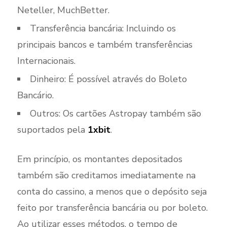
Neteller, MuchBetter.
Transferência bancária: Incluindo os
principais bancos e também transferências
Internacionais.
Dinheiro: É possível através do Boleto
Bancário.
Outros: Os cartões Astropay também são
suportados pela
1xbit
.
Em princípio, os montantes depositados
também são creditamos imediatamente na
conta do cassino, a menos que o depósito seja
feito por transferência bancária ou por boleto.
Ao utilizar esses métodos, o tempo de