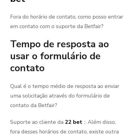
Fora do horário de contato, como posso entrar
em contato com o suporte da Betfair?
Tempo de resposta ao
usar o formulário de
contato
Qual é o tempo médio de resposta ao enviar
uma solicitação através do formulário de
contato da Betfair?
Suporte ao cliente da
22 bet
：Além disso,
fora desses horários de contato, existe outra