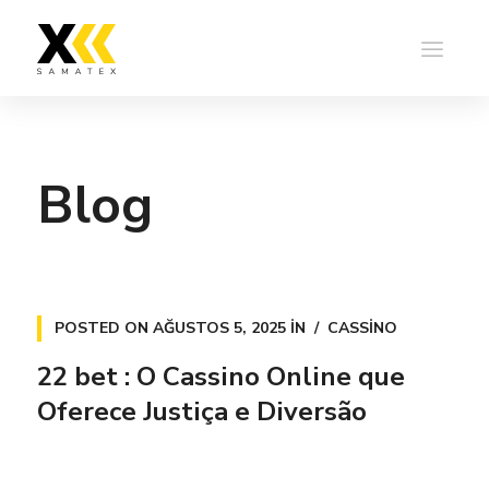
Blog
POSTED ON
AĞUSTOS 5, 2025
IN
CASSINO
22 bet : O Cassino Online que
Oferece Justiça e Diversão