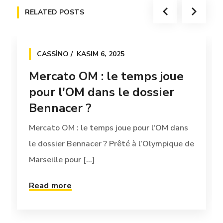
RELATED POSTS
CASSINO
KASIM 6, 2025
Mercato OM : le temps joue
pour l'OM dans le dossier
Bennacer ?
Mercato OM : le temps joue pour l'OM dans
le dossier Bennacer ? Prêté à l’Olympique de
Marseille pour [...]
Read more