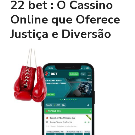
22 bet : O Cassino
Online que Oferece
Justiça e Diversão