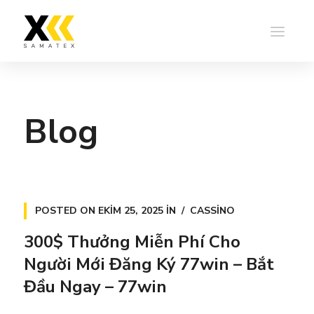
Blog
POSTED ON
EKIM 25, 2025
IN
CASSINO
300$ Thưởng Miễn Phí Cho
Người Mới Đăng Ký 77win – Bắt
Đầu Ngay – 77win