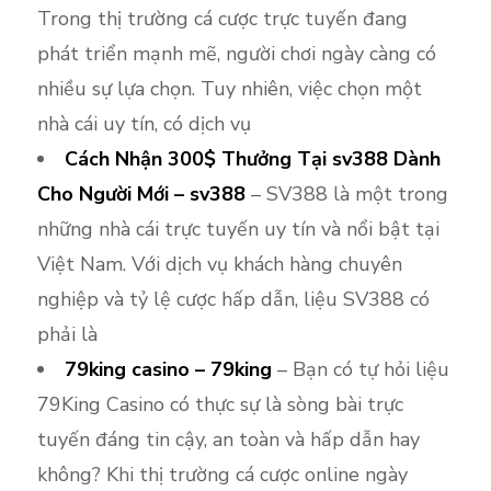
Trong thị trường cá cược trực tuyến đang
phát triển mạnh mẽ, người chơi ngày càng có
nhiều sự lựa chọn. Tuy nhiên, việc chọn một
nhà cái uy tín, có dịch vụ
Cách Nhận 300$ Thưởng Tại sv388 Dành
Cho Người Mới – sv388
– SV388 là một trong
những nhà cái trực tuyến uy tín và nổi bật tại
Việt Nam. Với dịch vụ khách hàng chuyên
nghiệp và tỷ lệ cược hấp dẫn, liệu SV388 có
phải là
79king casino – 79king
– Bạn có tự hỏi liệu
79King Casino có thực sự là sòng bài trực
tuyến đáng tin cậy, an toàn và hấp dẫn hay
không? Khi thị trường cá cược online ngày