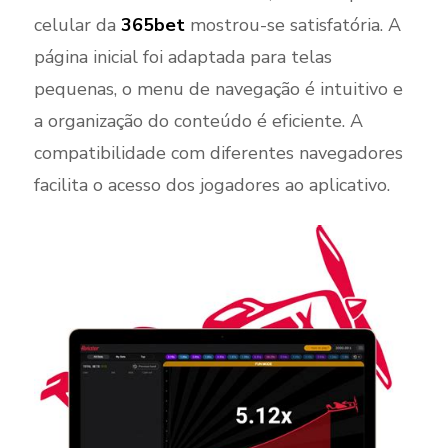
celular da
365bet
mostrou-se satisfatória. A
página inicial foi adaptada para telas
pequenas, o menu de navegação é intuitivo e
a organização do conteúdo é eficiente. A
compatibilidade com diferentes navegadores
facilita o acesso dos jogadores ao aplicativo.