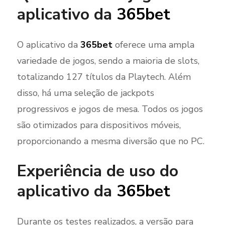
aplicativo da
365bet
O aplicativo da
365bet
oferece uma ampla
variedade de jogos, sendo a maioria de slots,
totalizando 127 títulos da Playtech. Além
disso, há uma seleção de jackpots
progressivos e jogos de mesa. Todos os jogos
são otimizados para dispositivos móveis,
proporcionando a mesma diversão que no PC.
Experiência de uso do
aplicativo da
365bet
Durante os testes realizados, a versão para