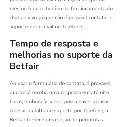
mesmo fora do horário de funcionamento do
chat ao vivo, já que não é possível contatar o
suporte por e-mail ou telefone.
Tempo de resposta e
melhorias no suporte da
Betfair
Ao usar o formulário de contato, é provável
que você receba uma resposta em até oito
horas, embora às vezes possa haver atrasos.
Apesar da falta de suporte por telefone, a
Betfair fornece uma seção de perguntas