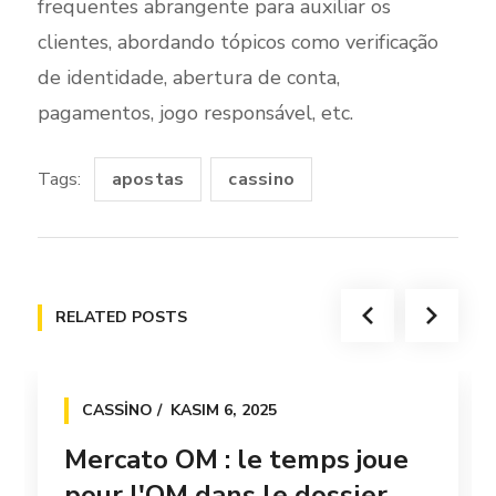
frequentes abrangente para auxiliar os
clientes, abordando tópicos como verificação
de identidade, abertura de conta,
pagamentos, jogo responsável, etc.
Tags:
apostas
cassino
RELATED POSTS
CASSINO
KASIM 6, 2025
Mercato OM : le temps joue
pour l'OM dans le dossier