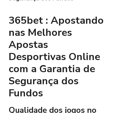
365bet : Apostando
nas Melhores
Apostas
Desportivas Online
com a Garantia de
Segurança dos
Fundos
Qualidade dos jogos no