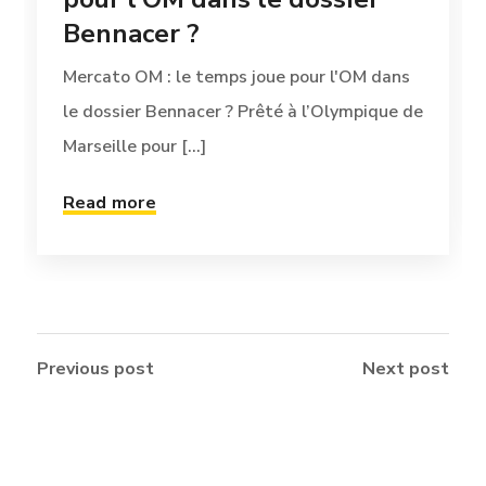
Bennacer ?
Mercato OM : le temps joue pour l'OM dans
le dossier Bennacer ? Prêté à l’Olympique de
Marseille pour [...]
Read more
Previous post
Next post