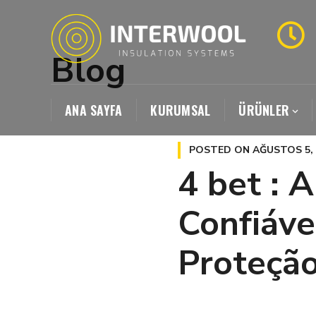
Blog
ANA SAYFA
KURUMSAL
ÜRÜNLER
POSTED ON
AĞUSTOS 5, 
4 bet : 
Confiáve
Proteçã