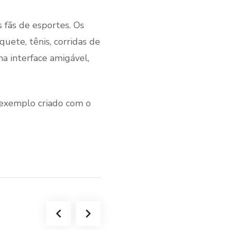
 fãs de esportes. Os
uete, tênis, corridas de
a interface amigável,
 exemplo criado com o