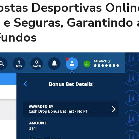
ostas Desportivas Onlin
 e Seguras, Garantindo
Fundos