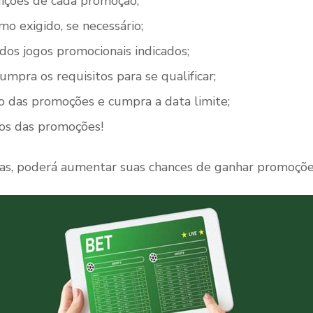
dições de cada promoção;
mo exigido, se necessário;
dos jogos promocionais indicados;
pra os requisitos para se qualificar;
zo das promoções e cumpra a data limite;
ios das promoções!
icas, poderá aumentar suas chances de ganhar promoçõ