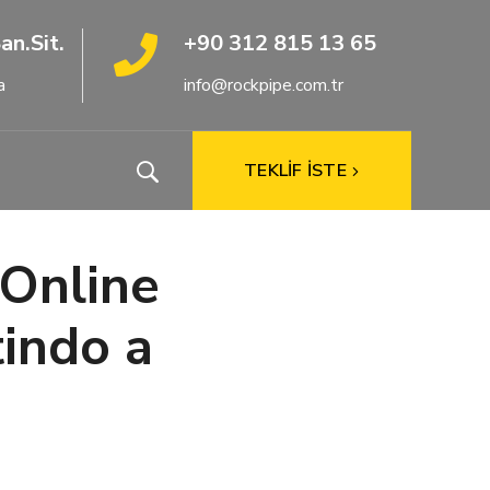
an.Sit.
+90 312 815 13 65
a
info@rockpipe.com.tr
TEKLİF İSTE
 Online
tindo a