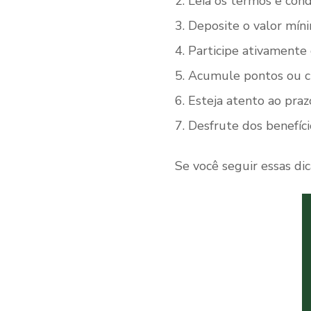
Leia os termos e con
Deposite o valor míni
Participe ativamente 
Acumule pontos ou cum
Esteja atento ao pra
Desfrute dos benefíc
Se você seguir essas d