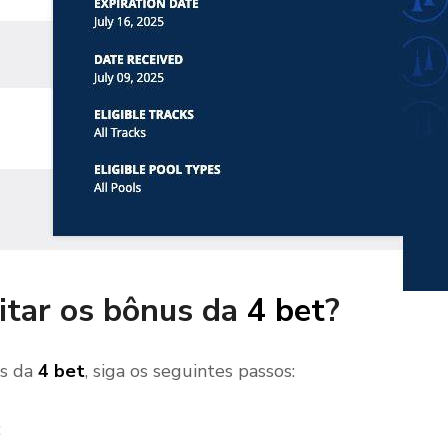
itar os bônus da
4 bet
?
us da
4 bet
, siga os seguintes passos:
;