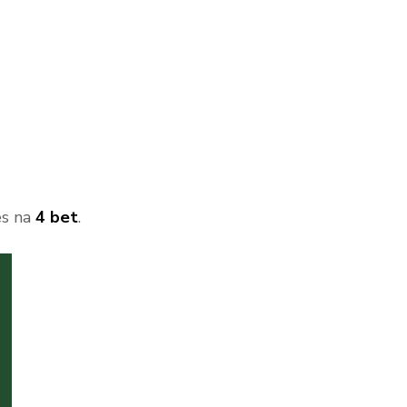
es na
4 bet
.