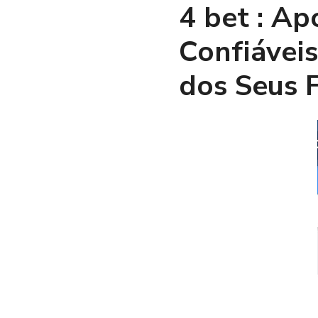
4 bet : Ap
Confiáveis
dos Seus 