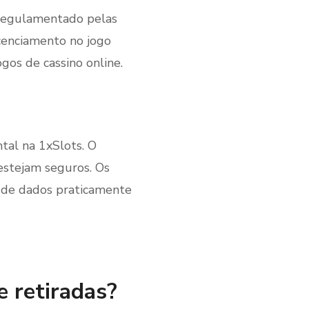
 regulamentado pelas
cenciamento no jogo
gos de cassino online.
tal na 1xSlots. O
 estejam seguros. Os
o de dados praticamente
 retiradas?