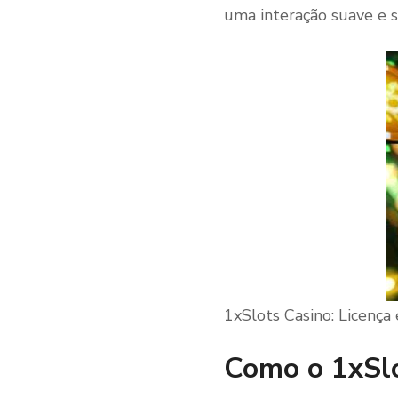
uma interação suave e 
1xSlots Casino: Licença
Como o 1xSlo