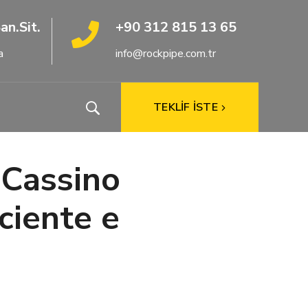
an.Sit.
+90 312 815 13 65
a
info@rockpipe.com.tr
TEKLİF İSTE
 Cassino
ciente e