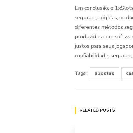
Em conclusão, o 1xSlots
segurança rígidas, os d
diferentes métodos segu
produzidos com softwar
justos para seus jogad
confiabilidade, seguran
Tags:
apostas
ca
RELATED POSTS