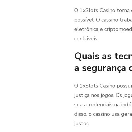
O 1xSlots Casino torna o
possível. O cassino tra
eletrônica e criptomoe
confiáveis.
Quais as tec
a segurança 
O 1xSlots Casino possu
justiça nos jogos. Os j
suas credenciais na ind
disso, o cassino usa ge
justos.