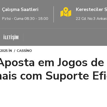
Çalışma Saatleri
Keresteciler S
Pztsi - Cuma 08:30 - 18.00
22 Cd. No:3 Ankar
İLETİŞİM
2025
IN
CASSINO
 Aposta em Jogos de
nais com Suporte Efi