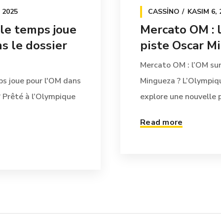
 2025
CASSINO
KASIM 6, 
le temps joue
Mercato OM : l
s le dossier
piste Oscar M
Mercato OM : l’OM sur
ps joue pour l'OM dans
Mingueza ? L’Olympiqu
? Prêté à l’Olympique
explore une nouvelle pi
Read more