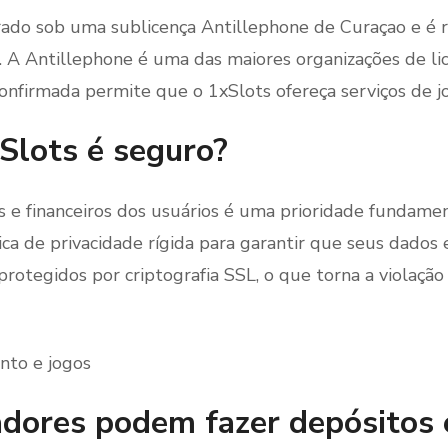
rado sob uma sublicença Antillephone de Curaçao e é
. A Antillephone é uma das maiores organizações de li
confirmada permite que o 1xSlots ofereça serviços de jo
Slots é seguro?
 e financeiros dos usuários é uma prioridade fundamen
ica de privacidade rígida para garantir que seus dados
protegidos por criptografia SSL, o que torna a violaçã
nto e jogos
dores podem fazer depósitos e