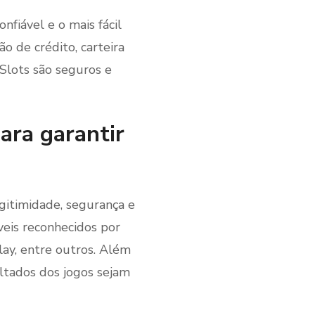
nfiável e o mais fácil
o de crédito, carteira
Slots são seguros e
ara garantir
gitimidade, segurança e
veis reconhecidos por
lay, entre outros. Além
ultados dos jogos sejam