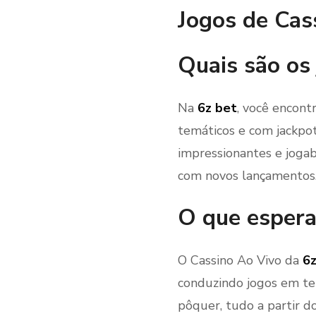
Jogos de Cas
Quais são os 
Na
6z bet
, você encont
temáticos e com jackpot
impressionantes e jogab
com novos lançamentos
O que espera
O Cassino Ao Vivo da
6z
conduzindo jogos em tem
pôquer, tudo a partir d