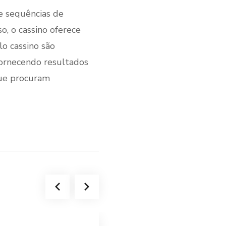
 e sequências de
o, o cassino oferece
lo cassino são
fornecendo resultados
que procuram