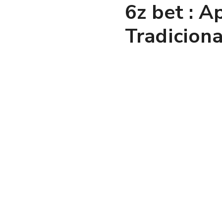
6z bet : A
Tradiciona