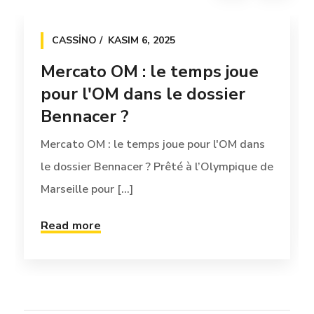
CASSINO
KASIM 6, 2025
Mercato OM : le temps joue
pour l'OM dans le dossier
Bennacer ?
Mercato OM : le temps joue pour l'OM dans
le dossier Bennacer ? Prêté à l’Olympique de
Marseille pour [...]
Read more