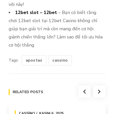
vời này!
12bet slot – 12bet
– Bạn có biết rằng
chơi 12bet slot tại 12bet Casino không chỉ
giúp bạn giải trí mà còn mang đến cơ hội
giành chiến thắng lớn? Làm sao để tối ưu hóa
cơ hội thắng
Tags:
apostas
cassino
RELATED POSTS
CASSINO
KASIM 6, 2025