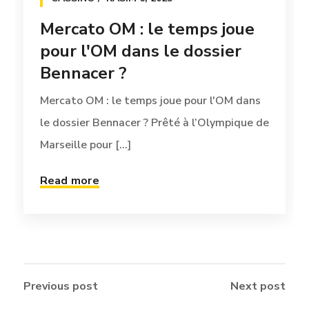
Mercato OM : le temps joue
pour l'OM dans le dossier
Bennacer ?
Mercato OM : le temps joue pour l'OM dans
le dossier Bennacer ? Prêté à l’Olympique de
Marseille pour [...]
Read more
Previous post
Next post