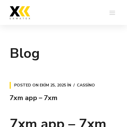
Blog
POSTED ON
EKIM 25, 2025
IN
CASSINO
7xm app – 7xm
7xm app – 7xm