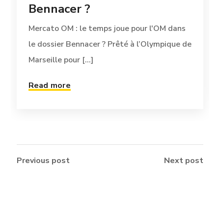
Bennacer ?
Mercato OM : le temps joue pour l'OM dans
le dossier Bennacer ? Prêté à l’Olympique de
Marseille pour [...]
Read more
Previous post
Next post