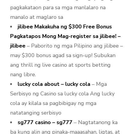
pagkakataon para sa mga manlalaro na
manalo at maglaro sa
jilibee Makakuha ng $300 Free Bonus
Pagkatapos Mong Mag-register sa jilibee! –
jilibee
– Paborito ng mga Pilipino ang jilibee –
may $300 bonus agad sa sign-up! Subukan
ang thrill ng live casino at sports betting
nang libre.
lucky cola about – lucky cola
– Mga
Serbisyo ng Casino sa lucky cola Ang lucky
cola ay kilala sa pagbibigay ng mga
natatanging serbisyo
sg777 casino – sg777
– Nagtatanong ka
ba kung alin ang pinaka-maaasahan, ligtas, at