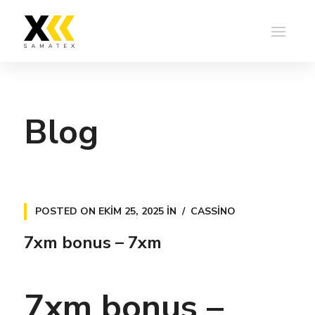
Blog
POSTED ON
EKIM 25, 2025
IN
CASSINO
7xm bonus – 7xm
7xm bonus –