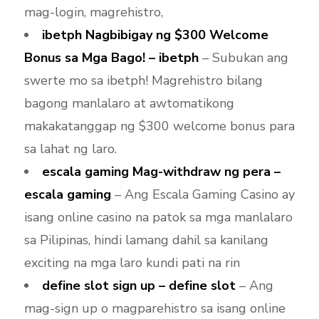
mag-login, magrehistro,
ibetph Nagbibigay ng $300 Welcome
Bonus sa Mga Bago! – ibetph
– Subukan ang
swerte mo sa ibetph! Magrehistro bilang
bagong manlalaro at awtomatikong
makakatanggap ng $300 welcome bonus para
sa lahat ng laro.
escala gaming Mag-withdraw ng pera –
escala gaming
– Ang Escala Gaming Casino ay
isang online casino na patok sa mga manlalaro
sa Pilipinas, hindi lamang dahil sa kanilang
exciting na mga laro kundi pati na rin
define slot sign up – define slot
– Ang
mag-sign up o magparehistro sa isang online