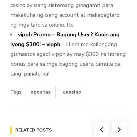
casino ay isang sistemang ginagamit para
makakuha ng isang account at makapaglaro
ng mga laro sa online. Ito
vipph Promo – Bagong User? Kunin ang
Iyong $300! – vipph
– Hindi mo kailangang
gumastos agad! vipph ay may $300 na libreng
bonus para sa mga bagong users. Simula pa
lang, panalo na!
Tags:
apostas
cassino
RELATED POSTS