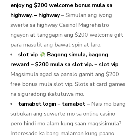
enjoy ng $200 welcome bonus mula sa
highway. – highway
– Simulan ang iyong
swerte sa highway Casino! Magrehistro
ngayon at tanggapin ang $200 welcome gift
para masulit ang bawat spin at laro.
slot vip
Bagong simula, bagong
reward – $200 mula sa slot vip. – slot vip
–
Magsimula agad sa panalo gamit ang $200
free bonus mula slot vip. Slots at card games
na siguradong ikatutuwa mo.
tamabet login – tamabet
– Nais mo bang
subukan ang suwerte mo sa online casino
pero hindi mo alam kung saan magsisimula?
Interesado ka bang malaman kung paano