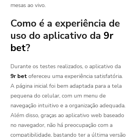
mesas ao vivo.
Como é a experiência de
uso do aplicativo da
9r
bet
?
Durante os testes realizados, o aplicativo da
9r bet
ofereceu uma experiência satisfatória.
A página inicial foi bem adaptada para a tela
pequena do celular, com um menu de
navegação intuitivo e a organização adequada.
Além disso, graças ao aplicativo web baseado
no navegador, não há preocupação com a
compatibilidade, bastando ter a última versão