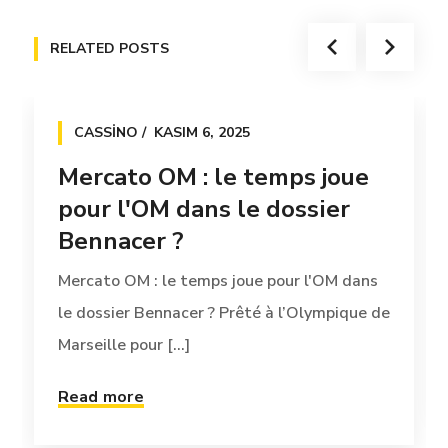
RELATED POSTS
CASSINO
KASIM 6, 2025
Mercato OM : le temps joue
pour l'OM dans le dossier
Bennacer ?
Mercato OM : le temps joue pour l'OM dans
le dossier Bennacer ? Prêté à l’Olympique de
Marseille pour [...]
Read more