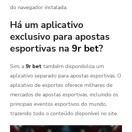
do navegador instalada.
Há um aplicativo
exclusivo para apostas
esportivas na
9r bet
?
Sim, a
9r bet
também disponibiliza um
aplicativo separado para apostas esportivas. O
aplicativo de esportes oferece milhares de
mercados de apostas esportivas, incluindo os
principais eventos esportivos do mundo,
trazendo todo o conteúdo disponível no site.