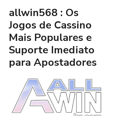
allwin568 : Os
Jogos de Cassino
Mais Populares e
Suporte Imediato
para Apostadores