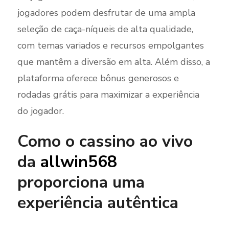
jogadores podem desfrutar de uma ampla
seleção de caça-níqueis de alta qualidade,
com temas variados e recursos empolgantes
que mantêm a diversão em alta. Além disso, a
plataforma oferece bônus generosos e
rodadas grátis para maximizar a experiência
do jogador.
Como o cassino ao vivo
da
allwin568
proporciona uma
experiência autêntica