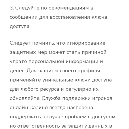
Следуйте по рекомендациям в
сообщении для восстановления ключа
доступа.
Следует помнить, что игнорирование
защитных мер может стать причиной
утрате персональной информации и
денег. Для защиты своего профиля
применяйте уникальные ключи доступа
для любого ресурса и регулярно их
обновляйте. Служба поддержки игроков
онлайн-казино всегда настроена
поддержать в случае проблем с доступом,
но ответственность за защиту данных в