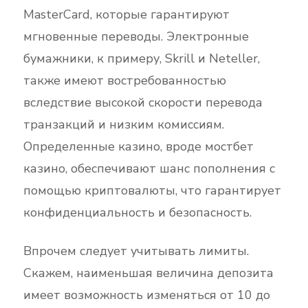
MasterCard, которые гарантируют
мгновенные переводы. Электронные
бумажники, к примеру, Skrill и Neteller,
также имеют востребованностью
вследствие высокой скорости перевода
транзакций и низким комиссиям.
Определенные казино, вроде мостбет
казино, обеспечивают шанс пополнения с
помощью криптовалюты, что гарантирует
конфиденциальность и безопасность.
Впрочем следует учитывать лимиты.
Скажем, наименьшая величина депозита
имеет возможность изменяться от 10 до