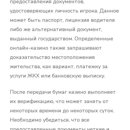
предоставления документов,
удостоверяющих личность игрока. Данное
может быть паспорт, лицензия водителя
либо же альтернативный документ,
выданный государством. Определенные
онлайн-казино также запрашивают
доказательство местоположения
жительства, как вариант, платежку за
услуги ЖКХ или банковскую выписку.
После передачи бумаг казино выполняет
их верификацию, что может занять от
некоторых времени до некоторых суток.
Необходимо убедиться, что все
предоставленные документы четкие и