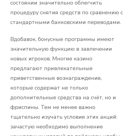
состоянии значительно облегчить
процедуру снятия средств по сравнению с
стандартными банковскими переводами.
Вдобавок, бонусные программы имеют
значительную функцию в завлечении
новых игроков. Многие казино
предлагают привлекательные
приветственные вознаграждения,
которые содержат не только
дополнительные средства на счёт, но и
фриспины. Тем не менее важно
тщательно изучать условия этих акций:
зачастую необходимо выполнение