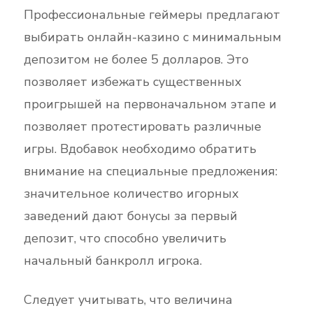
Профессиональные геймеры предлагают
выбирать онлайн-казино с минимальным
депозитом не более 5 долларов. Это
позволяет избежать существенных
проигрышей на первоначальном этапе и
позволяет протестировать различные
игры. Вдобавок необходимо обратить
внимание на специальные предложения:
значительное количество игорных
заведений дают бонусы за первый
депозит, что способно увеличить
начальный банкролл игрока.
Следует учитывать, что величина