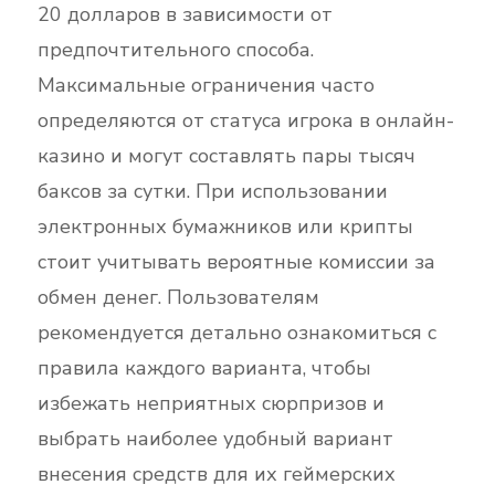
20 долларов в зависимости от
предпочтительного способа.
Максимальные ограничения часто
определяются от статуса игрока в онлайн-
казино и могут составлять пары тысяч
баксов за сутки. При использовании
электронных бумажников или крипты
стоит учитывать вероятные комиссии за
обмен денег. Пользователям
рекомендуется детально ознакомиться с
правила каждого варианта, чтобы
избежать неприятных сюрпризов и
выбрать наиболее удобный вариант
внесения средств для их геймерских