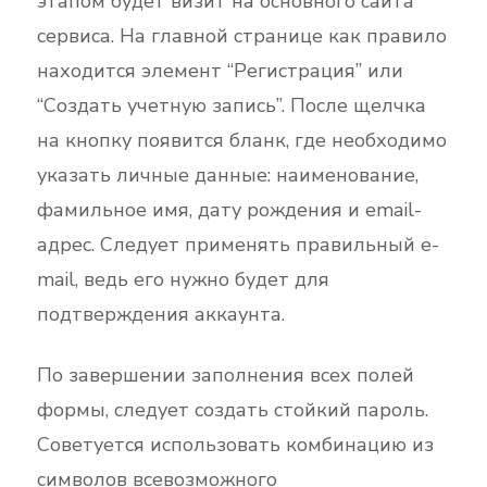
этапом будет визит на основного сайта
сервиса. На главной странице как правило
находится элемент “Регистрация” или
“Создать учетную запись”. После щелчка
на кнопку появится бланк, где необходимо
указать личные данные: наименование,
фамильное имя, дату рождения и email-
адрес. Следует применять правильный e-
mail, ведь его нужно будет для
подтверждения аккаунта.
По завершении заполнения всех полей
формы, следует создать стойкий пароль.
Советуется использовать комбинацию из
символов всевозможного