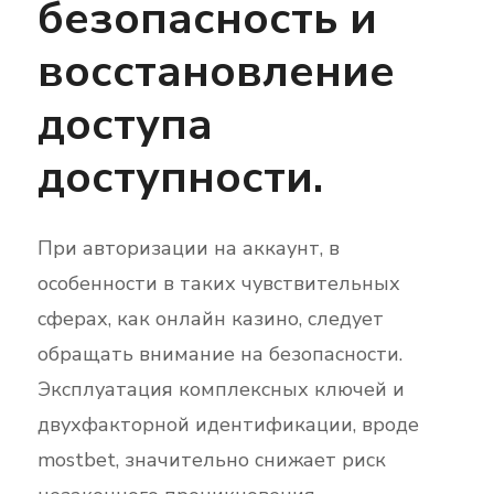
безопасность и
восстановление
доступа
доступности.
При авторизации на аккаунт, в
особенности в таких чувствительных
сферах, как онлайн казино, следует
обращать внимание на безопасности.
Эксплуатация комплексных ключей и
двухфакторной идентификации, вроде
mostbet, значительно снижает риск