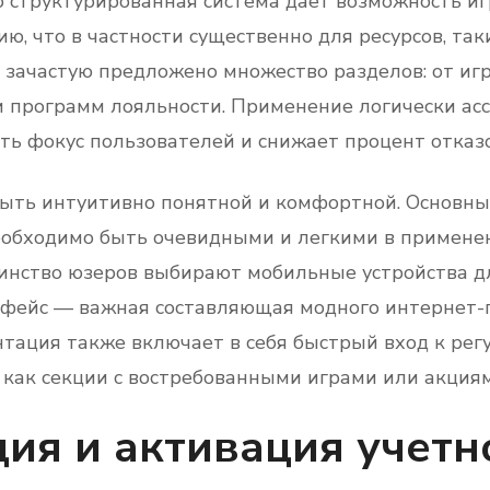
 структурированная система дает возможность иг
, что в частности существенно для ресурсов, таки
 зачастую предложено множество разделов: от иг
 программ лояльности. Применение логически ас
ть фокус пользователей и снижает процент отказо
ыть интуитивно понятной и комфортной. Основные
необходимо быть очевидными и легкими в примене
инство юзеров выбирают мобильные устройства дл
рфейс — важная составляющая модного интернет-
нтация также включает в себя быстрый вход к ре
 как секции с востребованными играми или акция
ция и активация учетн