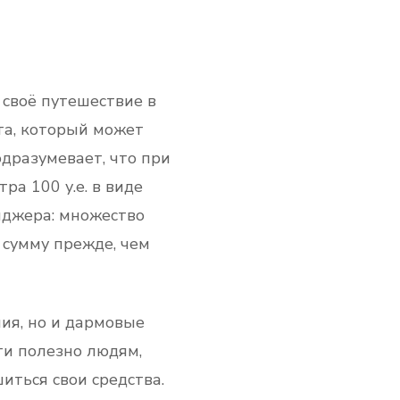
своё путешествие в
та, который может
одразумевает, что при
ра 100 у.е. в виде
йджера: множество
 сумму прежде, чем
ия, но и дармовые
ти полезно людям,
иться свои средства.