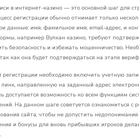
иси в интернет-казино — это основной шаг для с
цесс регистрации обычно отнимает только нескол
ои данные: имя, фамильное имя, email-адрес, и ко
рмы, например Вулкан казино, требуют подтвер
ить безопасность и избежать мошенничество. Нео
ак как она будет подтверждаться на этапе вериф
 регистрации необходимо включить учетную запис
 линк, направленную на заданный адрес электрон
ь доступается возможность ко всем функциям сис
ний. На данном шаге советуется ознакомиться с 
вания сайта, чтобы не допустить недопонимания 
ния и бонусы для вновь прибывших игроков дела
.