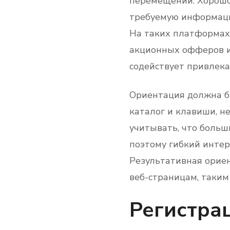
перемещении. Хорошо
требуемую информацию
На таких платформах
акционных офферов и
содействует привлека
Ориентация должна б
каталог и клавиши, 
учитывать, что больш
поэтому гибкий инте
Результативная орие
веб-страницам, таким
Регистра