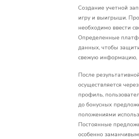
Создание учетной зап
игру и выигрыши. Про
необходимо ввести св
Определенные платфо
данных, чтобы защит
свежую информацию, т
После результативной
осуществляется через
профиль, пользовател
до бонусных предложе
положениями использо
Постоянные предложе
особенно заманчивым