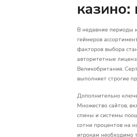
казино:
В недавние периоды 
геймеров ассортимен
факторов выбора стан
авторитетные лиценз
Великобритания. Серт
выполняет строгие пр
Дополнительно ключе
Множество сайтов, в
спины и системы поощ
сотни процентов на н
игрокам необходимо 