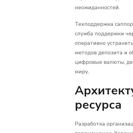
неожиданностей.
Техподдержка саппор
служба поддержки че
оперативно устранят
методов депозита и о
цифровые валюты, дел
миру.
Архитект
ресурса
Разработка организа