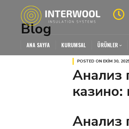
Blog
ANA SAYFA
KURUMSAL
ÜRÜNLER
POSTED ON
EKIM 30, 202
Анализ 
казино:
Анализ 