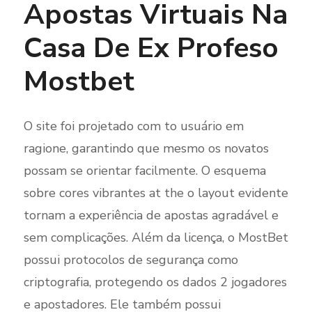
Apostas Virtuais Na
Casa De Ex Profeso
Mostbet
O site foi projetado com to usuário em
ragione, garantindo que mesmo os novatos
possam se orientar facilmente. O esquema
sobre cores vibrantes at the o layout evidente
tornam a experiência de apostas agradável e
sem complicações. Além da licença, o MostBet
possui protocolos de segurança como
criptografia, protegendo os dados 2 jogadores
e apostadores. Ele também possui