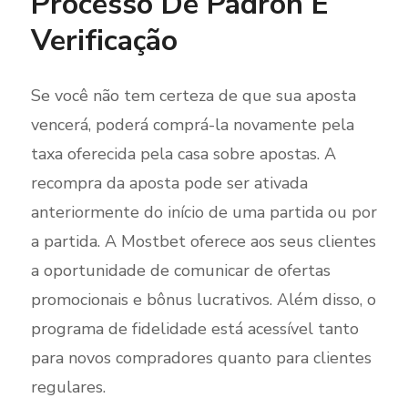
Processo De Padrón E
Verificação
Se você não tem certeza de que sua aposta
vencerá, poderá comprá-la novamente pela
taxa oferecida pela casa sobre apostas. A
recompra da aposta pode ser ativada
anteriormente do início de uma partida ou por
a partida. A Mostbet oferece aos seus clientes
a oportunidade de comunicar de ofertas
promocionais e bônus lucrativos. Além disso, o
programa de fidelidade está acessível tanto
para novos compradores quanto para clientes
regulares.