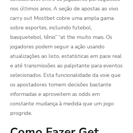
nos últimos anos. A seção de apostas ao vivo
carry out Mostbet cobre uma ampla gama
sobre esportes, incluindo futebol,
basquetebol, tênis” “at the muito mais. Os
jogadores podem seguir a ação usando
atualizações ao listo, estatísticas em pace real
e até transmissões ao palpitante para eventos
selecionados. Esta funcionalidade da voie que
os apostadores tomem decisões bastante
informadas e aproveitem as odds em
constante mudança à medida que um jogo
progride.
Como Fazer Get