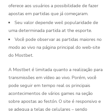
oferece aos usuários a possibilidade de fazer
apostas em partidas que já começaram.
Seu valor depende weil popularidade de
uma determinada partida at the esporte.
Você pode observar as partidas maiores no
modo ao vivo na página principal do web-site
do Mostbet.
A Mostbet é limitada quanto a realização para
transmissões em vídeo ao vivo. Porém, você
pode seguir em tempo real os principais
acontecimentos de vários games na seção
sobre apostas ao festón. O site é responsivo e
se adequa a telas de celulares – sendo