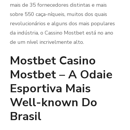
mais de 35 fornecedores distintas e mais
sobre 550 caça-níqueis, muitos dos quais
revolucionários e alguns dos mais populares
da indústria, o Cassino Mostbet está no ano
de um nível incrivelmente alto.
Mostbet Casino
Mostbet – A Odaie
Esportiva Mais
Well-known Do
Brasil