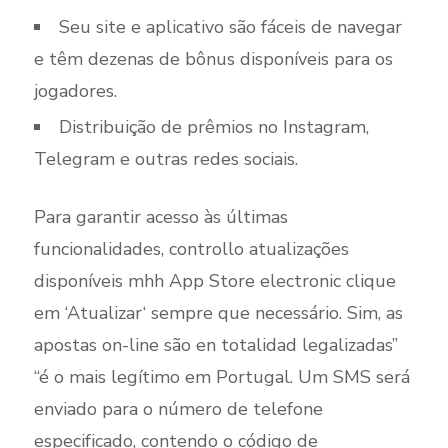
Seu site e aplicativo são fáceis de navegar
e têm dezenas de bônus disponíveis para os
jogadores.
Distribuição de prêmios no Instagram,
Telegram e outras redes sociais.
Para garantir acesso às últimas
funcionalidades, controllo atualizações
disponíveis mhh App Store electronic clique
em ‘Atualizar‘ sempre que necessário. Sim, as
apostas on-line são en totalidad legalizadas”
“é o mais legítimo em Portugal. Um SMS será
enviado para o número de telefone
especificado, contendo o código de