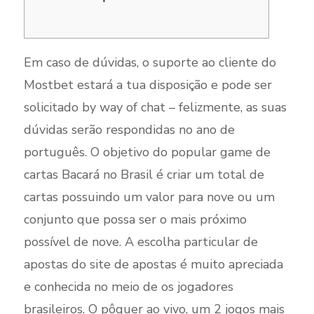
Em caso de dúvidas, o suporte ao cliente do
Mostbet estará a tua disposição e pode ser
solicitado by way of chat – felizmente, as suas
dúvidas serão respondidas no ano de
português. O objetivo do popular game de
cartas Bacará no Brasil é criar um total de
cartas possuindo um valor para nove ou um
conjunto que possa ser o mais próximo
possível de nove. A escolha particular de
apostas do site de apostas é muito apreciada
e conhecida no meio de os jogadores
brasileiros. O pôquer ao vivo, um 2 jogos mais