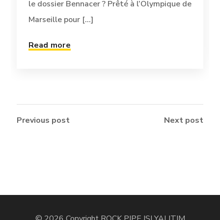
le dossier Bennacer ? Prêté à l’Olympique de
Marseille pour [...]
Read more
Previous post
Next post
© 2026 Copyright ROCK PIPE ISI YALITIM