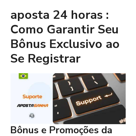
aposta 24 horas :
Como Garantir Seu
Bônus Exclusivo ao
Se Registrar
Bônus e Promoções da