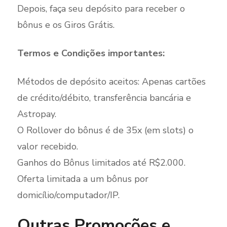
Depois, faça seu depósito para receber o
bônus e os Giros Grátis.
Termos e Condições importantes:
Métodos de depósito aceitos: Apenas cartões
de crédito/débito, transferência bancária e
Astropay.
O Rollover do bônus é de 35x (em slots) o
valor recebido.
Ganhos do Bônus limitados até R$2.000.
Oferta limitada a um bônus por
domicílio/computador/IP.
Outras Promoções e