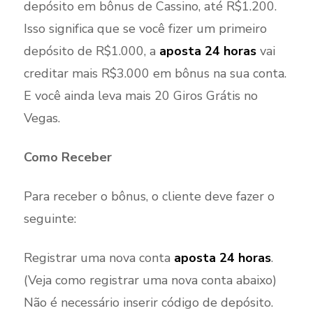
depósito em bônus de Cassino, até R$1.200.
Isso significa que se você fizer um primeiro
depósito de R$1.000, a
aposta 24 horas
vai
creditar mais R$3.000 em bônus na sua conta.
E você ainda leva mais 20 Giros Grátis no
Vegas.
Como Receber
Para receber o bônus, o cliente deve fazer o
seguinte:
Registrar uma nova conta
aposta 24 horas
.
(Veja como registrar uma nova conta abaixo)
Não é necessário inserir código de depósito.