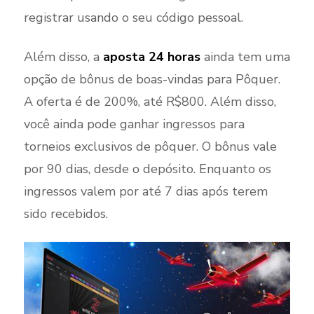
registrar usando o seu código pessoal.
Além disso, a
aposta 24 horas
ainda tem uma
opção de bônus de boas-vindas para Pôquer.
A oferta é de 200%, até R$800. Além disso,
você ainda pode ganhar ingressos para
torneios exclusivos de pôquer. O bônus vale
por 90 dias, desde o depósito. Enquanto os
ingressos valem por até 7 dias após terem
sido recebidos.