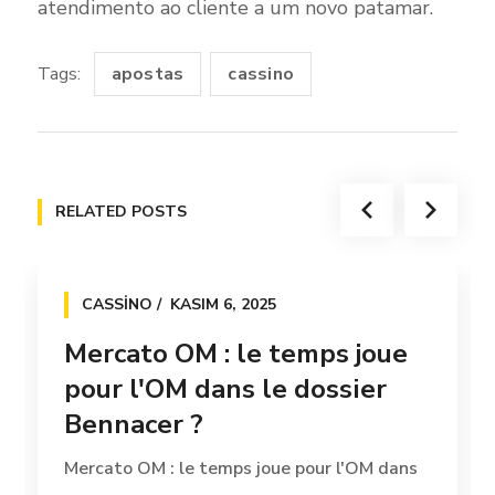
atendimento ao cliente a um novo patamar.
Tags:
apostas
cassino
RELATED POSTS
CASSINO
KASIM 6, 2025
Mercato OM : le temps joue
pour l'OM dans le dossier
Bennacer ?
Mercato OM : le temps joue pour l'OM dans