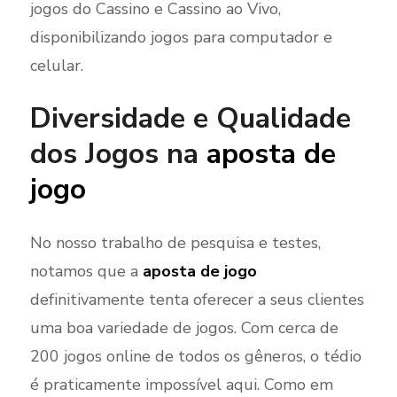
jogos do Cassino e Cassino ao Vivo,
disponibilizando jogos para computador e
celular.
Diversidade e Qualidade
dos Jogos na
aposta de
jogo
No nosso trabalho de pesquisa e testes,
notamos que a
aposta de jogo
definitivamente tenta oferecer a seus clientes
uma boa variedade de jogos. Com cerca de
200 jogos online de todos os gêneros, o tédio
é praticamente impossível aqui. Como em