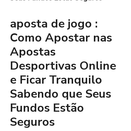
aposta de jogo :
Como Apostar nas
Apostas
Desportivas Online
e Ficar Tranquilo
Sabendo que Seus
Fundos Estão
Seguros