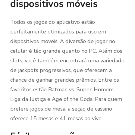
dispositivos móveis
Todos os jogos do aplicativo estão
perfeitamente otimizados para uso em
dispositivos móveis. A diversão de jogar no
celular é tão grande quanto no PC. Além dos
slots, você também encontrará uma variedade
de jackpots progressivos, que oferecem a
chance de ganhar grandes prêmios. Entre os
favoritos estão Batman vs. Super-Homem
Liga da Justiça e Age of the Gods. Para quem
prefere jogos de mesa, a seção de cassino
oferece 15 mesas e 41 mesas ao vivo.