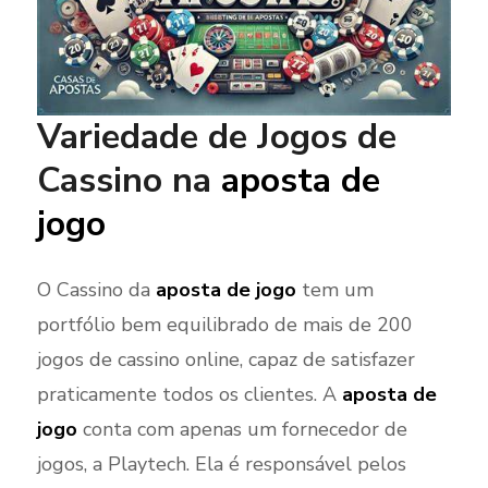
Variedade de Jogos de
Cassino na
aposta de
jogo
O Cassino da
aposta de jogo
tem um
portfólio bem equilibrado de mais de 200
jogos de cassino online, capaz de satisfazer
praticamente todos os clientes. A
aposta de
jogo
conta com apenas um fornecedor de
jogos, a Playtech. Ela é responsável pelos