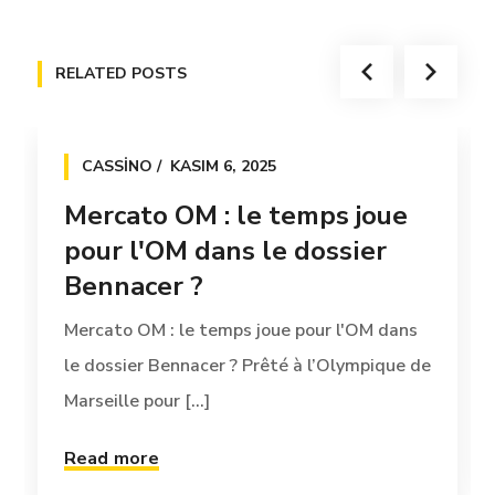
RELATED POSTS
CASSINO
KASIM 6, 2025
Mercato OM : le temps joue
pour l'OM dans le dossier
Bennacer ?
Mercato OM : le temps joue pour l'OM dans
le dossier Bennacer ? Prêté à l’Olympique de
Marseille pour [...]
Read more