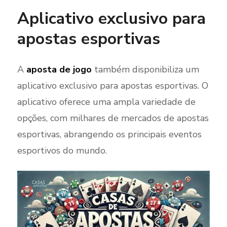
Aplicativo exclusivo para
apostas esportivas
A
aposta de jogo
também disponibiliza um
aplicativo exclusivo para apostas esportivas. O
aplicativo oferece uma ampla variedade de
opções, com milhares de mercados de apostas
esportivas, abrangendo os principais eventos
esportivos do mundo.