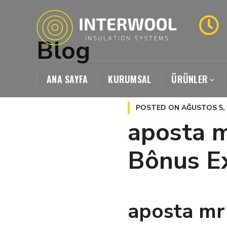
Blog
ANA SAYFA
KURUMSAL
ÜRÜNLER
POSTED ON
AĞUSTOS 5, 
aposta m
Bônus Ex
aposta mr