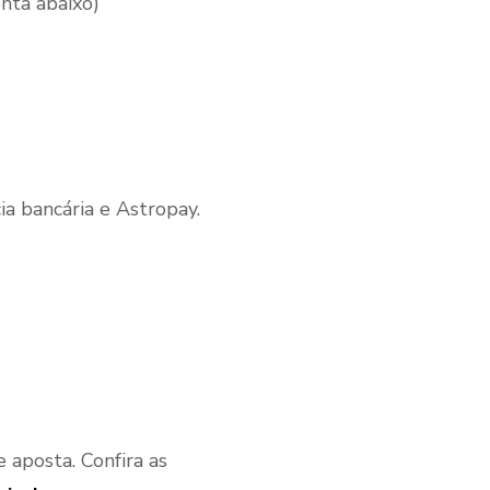
onta abaixo)
ia bancária e Astropay.
 aposta. Confira as