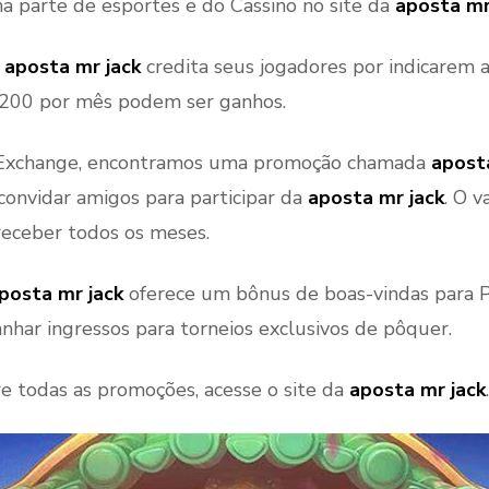
a parte de esportes e do Cassino no site da
aposta mr
A
aposta mr jack
credita seus jogadores por indicarem 
$200 por mês podem ser ganhos.
 Exchange, encontramos uma promoção chamada
apost
convidar amigos para participar da
aposta mr jack
. O 
eceber todos os meses.
posta mr jack
oferece um bônus de boas-vindas para 
nhar ingressos para torneios exclusivos de pôquer.
e todas as promoções, acesse o site da
aposta mr jack
.