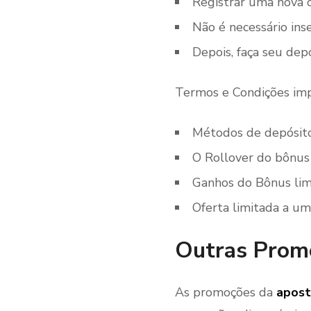
Registrar uma nova 
Não é necessário inse
Depois, faça seu depó
Termos e Condições imp
Métodos de depósito 
O Rollover do bônus 
Ganhos do Bônus lim
Oferta limitada a um
Outras Prom
As promoções da
apost