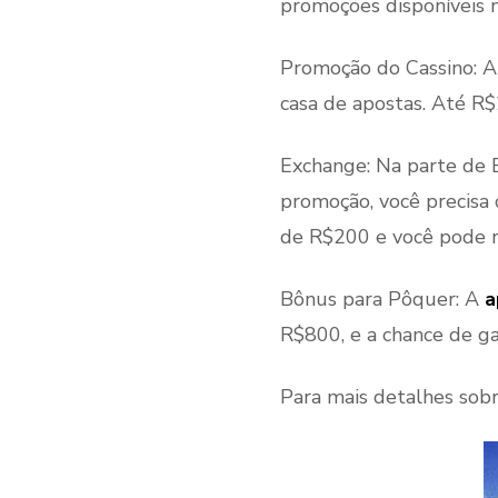
promoções disponíveis n
Promoção do Cassino: 
casa de apostas. Até R
Exchange: Na parte de
promoção, você precisa 
de R$200 e você pode r
Bônus para Pôquer: A
a
R$800, e a chance de ga
Para mais detalhes sobr