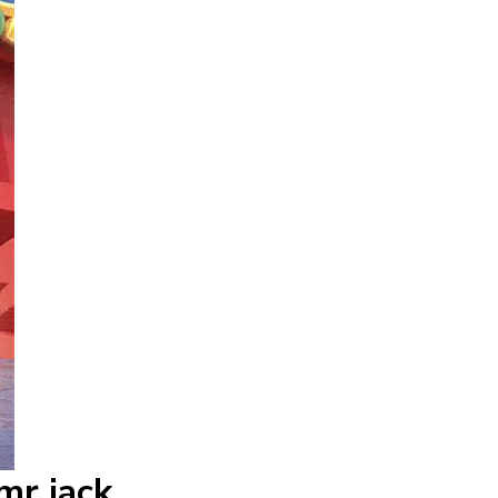
mr jack