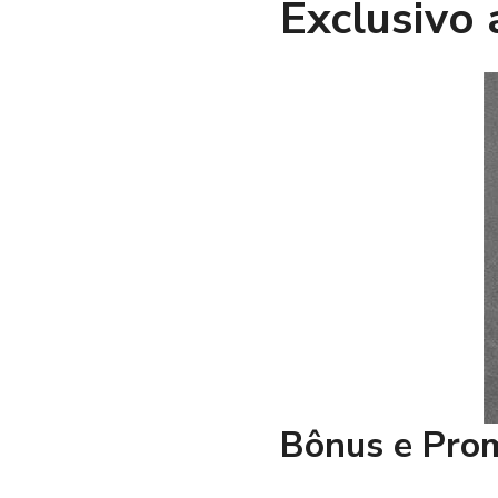
Exclusivo 
Bônus e Pro