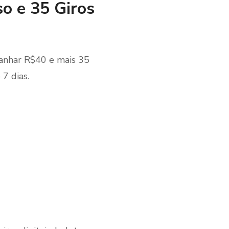
o e 35 Giros
nhar R$40 e mais 35
 7 dias.