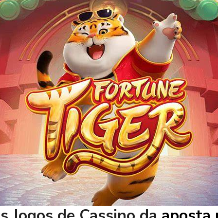
s Jogos de Cassino da
aposta 