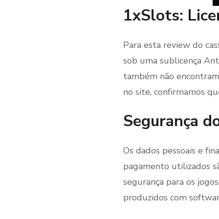
1xSlots: Lic
Para esta review do cas
sob uma sublicença Anti
também não encontramos
no site, confirmamos q
Segurança do
Os dados pessoais e fin
pagamento utilizados s
segurança para os jogos
produzidos com software