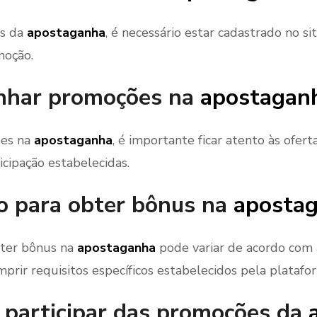
us da
apostaganha
, é necessário estar cadastrado no si
moção.
anhar promoções na
apostagan
ões na
apostaganha
, é importante ficar atento às ofert
icipação estabelecidas.
o para obter bônus na
aposta
bter bônus na
apostaganha
pode variar de acordo com
rir requisitos específicos estabelecidos pela platafo
a participar das promoções da