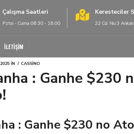
Çalışma Saatleri
Keresteciler S
Pztsi - Cuma 08:30 - 18.00
22 Cd. No:3 Ankar
İLETİŞİM
2025
IN
CASSINO
anha : Ganhe $230 n
!
ha : Ganhe $230 no Ato