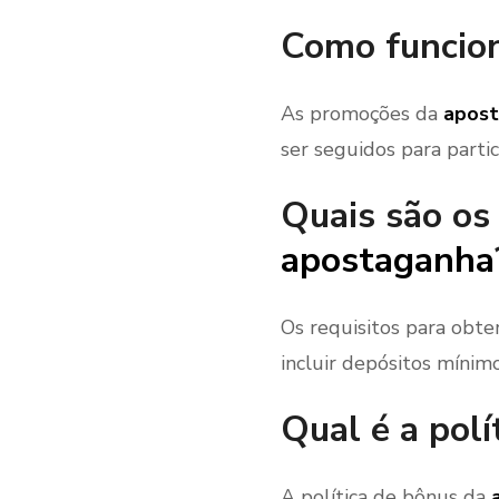
Como funcio
As promoções da
apos
ser seguidos para partic
Quais são os
apostaganha
Os requisitos para obte
incluir depósitos mínim
Qual é a pol
A política de bônus da