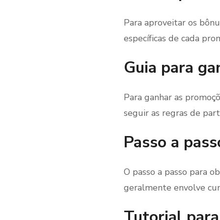
Para aproveitar os bôn
específicas de cada pro
Guia para g
Para ganhar as promoç
seguir as regras de part
Passo a pass
O passo a passo para o
geralmente envolve cump
Tutorial par