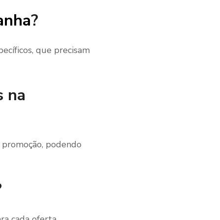
anha
?
ecíficos, que precisam
s na
a promoção, podendo
?
ra cada oferta,