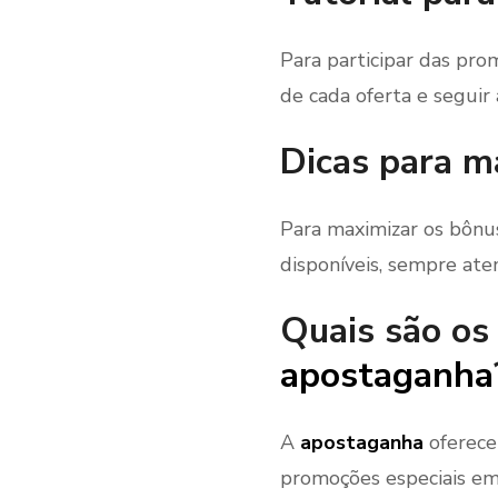
Para participar das pr
de cada oferta e seguir 
Dicas para m
Para maximizar os bônu
disponíveis, sempre ate
Quais são os
apostaganha
A
apostaganha
oferece 
promoções especiais em