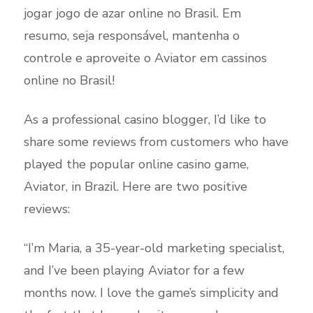
jogar jogo de azar online no Brasil. Em
resumo, seja responsável, mantenha o
controle e aproveite o Aviator em cassinos
online no Brasil!
As a professional casino blogger, I’d like to
share some reviews from customers who have
played the popular online casino game,
Aviator, in Brazil. Here are two positive
reviews:
“I’m Maria, a 35-year-old marketing specialist,
and I’ve been playing Aviator for a few
months now. I love the game’s simplicity and