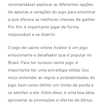
recomendável explorar as diferentes opções
de apostas e variações do jogo para encontrar
a que oferece as melhores chances de ganhar.
Por fim, é importante jogar de forma
responsável e se divertir.
O jogo de casino online Aviator é um jogo
emocionante e desafiador que é popular no
Brasil. Para ter sucesso neste jogo, é
importante ter uma estratégia sólida. Isso
inclui entender as regras e probabilidades do
jogo, bem como definir um limite de perda e
se atenher a ele. Além disso, é uma boa ideia
aproveitar as promoções e ofertas de bônus