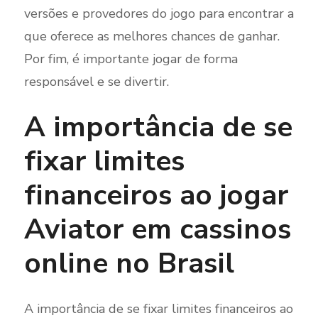
versões e provedores do jogo para encontrar a
que oferece as melhores chances de ganhar.
Por fim, é importante jogar de forma
responsável e se divertir.
A importância de se
fixar limites
financeiros ao jogar
Aviator em cassinos
online no Brasil
A importância de se fixar limites financeiros ao