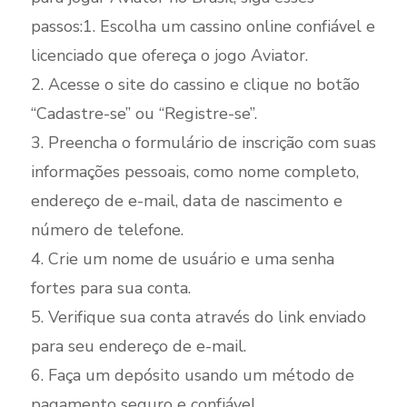
passos:1. Escolha um cassino online confiável e
licenciado que ofereça o jogo Aviator.
2. Acesse o site do cassino e clique no botão
“Cadastre-se” ou “Registre-se”.
3. Preencha o formulário de inscrição com suas
informações pessoais, como nome completo,
endereço de e-mail, data de nascimento e
número de telefone.
4. Crie um nome de usuário e uma senha
fortes para sua conta.
5. Verifique sua conta através do link enviado
para seu endereço de e-mail.
6. Faça um depósito usando um método de
pagamento seguro e confiável.