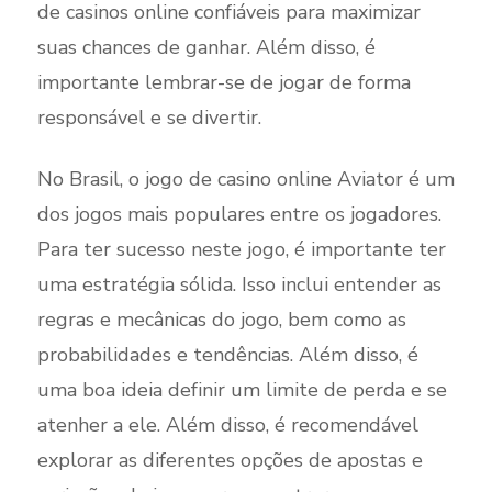
de casinos online confiáveis para maximizar
suas chances de ganhar. Além disso, é
importante lembrar-se de jogar de forma
responsável e se divertir.
No Brasil, o jogo de casino online Aviator é um
dos jogos mais populares entre os jogadores.
Para ter sucesso neste jogo, é importante ter
uma estratégia sólida. Isso inclui entender as
regras e mecânicas do jogo, bem como as
probabilidades e tendências. Além disso, é
uma boa ideia definir um limite de perda e se
atenher a ele. Além disso, é recomendável
explorar as diferentes opções de apostas e