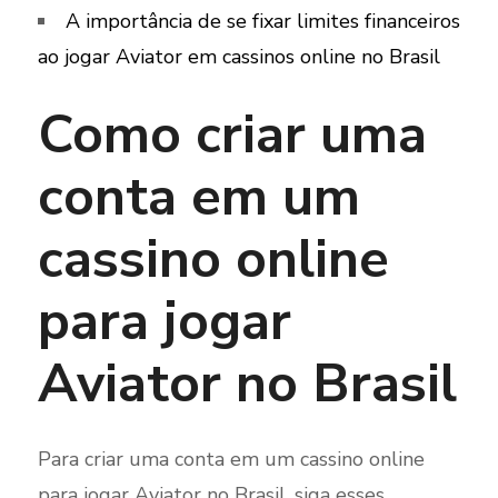
A importância de se fixar limites financeiros
ao jogar Aviator em cassinos online no Brasil
Como criar uma
conta em um
cassino online
para jogar
Aviator no Brasil
Para criar uma conta em um cassino online
para jogar Aviator no Brasil, siga esses