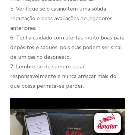
5. Verifique se o casino tem uma sólida
reputação e boas avaliações de jogadores
anteriores.
6. Tenha cuidado com ofertas muito boas para
depósitos e saques, pois elas podem ser sinal
de um casino desonesto.
7. Lembre-se de sempre jogar
responsavelmente e nunca arriscar mais do
que possa permitir-se perder.