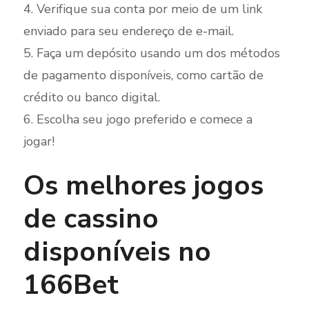
4. Verifique sua conta por meio de um link
enviado para seu endereço de e-mail.
5. Faça um depósito usando um dos métodos
de pagamento disponíveis, como cartão de
crédito ou banco digital.
6. Escolha seu jogo preferido e comece a
jogar!
Os melhores jogos
de cassino
disponíveis no
166Bet