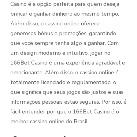
Casino é a opção perfeita para quem deseja
brincar e ganhar dinheiro ao mesmo tempo.
Além disso, o cassino online oferece
generosos bônus e promoções, garantindo
que você sempre tenha algo a ganhar. Com
um design moderno e intuitivo, jogar no
166Bet Casino é uma experiência agradável e
emocionante. Além disso, o cassino online é
totalmente licenciado e regulamentado, o
que significa que seus jogos são justos e suas
informações pessoais estão seguras. Por isso, é
fácil entender por que o 166Bet Casino é o
melhor cassino online do Brasil.