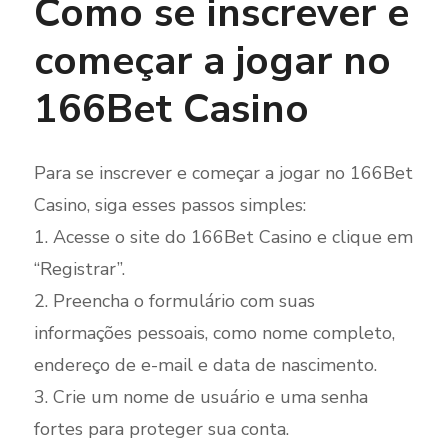
Como se inscrever e
começar a jogar no
166Bet Casino
Para se inscrever e começar a jogar no 166Bet
Casino, siga esses passos simples:
1. Acesse o site do 166Bet Casino e clique em
“Registrar”.
2. Preencha o formulário com suas
informações pessoais, como nome completo,
endereço de e-mail e data de nascimento.
3. Crie um nome de usuário e uma senha
fortes para proteger sua conta.