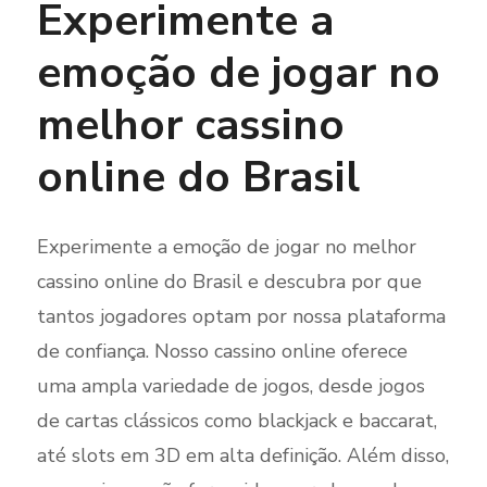
Experimente a
emoção de jogar no
melhor cassino
online do Brasil
Experimente a emoção de jogar no melhor
cassino online do Brasil e descubra por que
tantos jogadores optam por nossa plataforma
de confiança. Nosso cassino online oferece
uma ampla variedade de jogos, desde jogos
de cartas clássicos como blackjack e baccarat,
até slots em 3D em alta definição. Além disso,