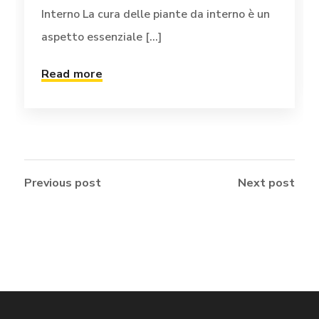
Interno La cura delle piante da interno è un
aspetto essenziale [...]
Read more
Previous post
Next post