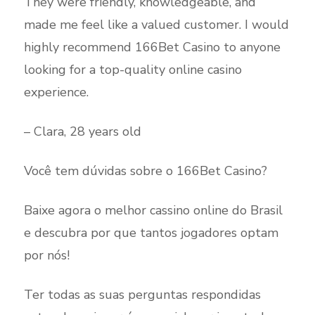
They were friendly, knowledgeable, and
made me feel like a valued customer. I would
highly recommend 166Bet Casino to anyone
looking for a top-quality online casino
experience.
– Clara, 28 years old
Você tem dúvidas sobre o 166Bet Casino?
Baixe agora o melhor cassino online do Brasil
e descubra por que tantos jogadores optam
por nós!
Ter todas as suas perguntas respondidas