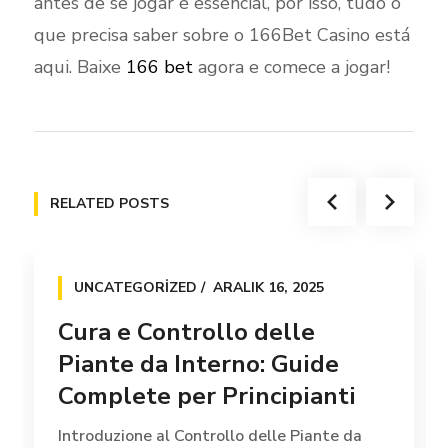
antes de se jogar é essencial, por isso, tudo o
que precisa saber sobre o 166Bet Casino está
aqui. Baixe
166 bet
agora e comece a jogar!
RELATED POSTS
UNCATEGORIZED
ARALIK 16, 2025
Cura e Controllo delle
Piante da Interno: Guide
Complete per Principianti
Introduzione al Controllo delle Piante da