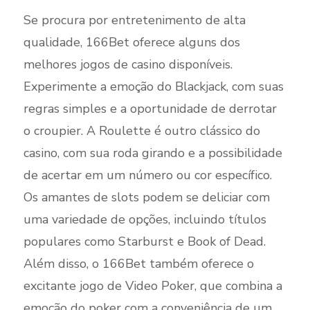
Se procura por entretenimento de alta
qualidade, 166Bet oferece alguns dos
melhores jogos de casino disponíveis.
Experimente a emoção do Blackjack, com suas
regras simples e a oportunidade de derrotar
o croupier. A Roulette é outro clássico do
casino, com sua roda girando e a possibilidade
de acertar em um número ou cor específico.
Os amantes de slots podem se deliciar com
uma variedade de opções, incluindo títulos
populares como Starburst e Book of Dead.
Além disso, o 166Bet também oferece o
excitante jogo de Video Poker, que combina a
emoção do poker com a conveniência de um