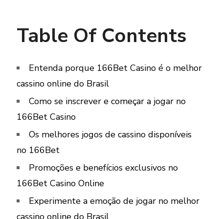
Table Of Contents
Entenda porque 166Bet Casino é o melhor
cassino online do Brasil
Como se inscrever e começar a jogar no
166Bet Casino
Os melhores jogos de cassino disponíveis
no 166Bet
Promoções e benefícios exclusivos no
166Bet Casino Online
Experimente a emoção de jogar no melhor
cassino online do Brasil