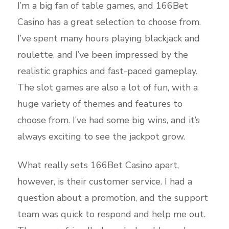
I’m a big fan of table games, and 166Bet
Casino has a great selection to choose from.
I’ve spent many hours playing blackjack and
roulette, and I’ve been impressed by the
realistic graphics and fast-paced gameplay.
The slot games are also a lot of fun, with a
huge variety of themes and features to
choose from. I’ve had some big wins, and it’s
always exciting to see the jackpot grow.
What really sets 166Bet Casino apart,
however, is their customer service. I had a
question about a promotion, and the support
team was quick to respond and help me out.