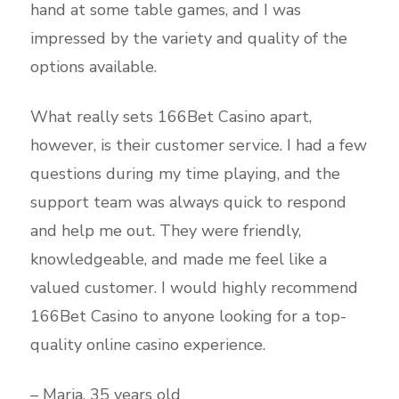
hand at some table games, and I was
impressed by the variety and quality of the
options available.
What really sets 166Bet Casino apart,
however, is their customer service. I had a few
questions during my time playing, and the
support team was always quick to respond
and help me out. They were friendly,
knowledgeable, and made me feel like a
valued customer. I would highly recommend
166Bet Casino to anyone looking for a top-
quality online casino experience.
– Maria, 35 years old