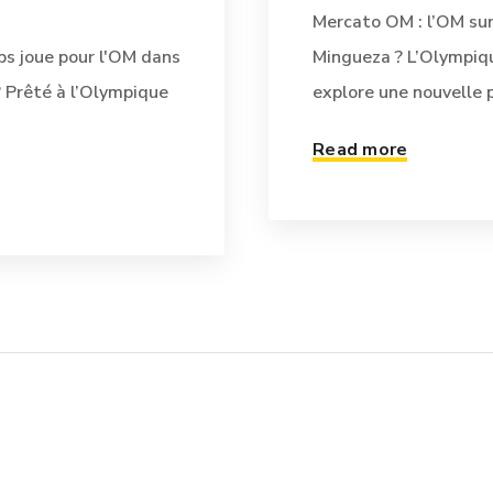
Mercato OM : l’OM sur
ps joue pour l'OM dans
Mingueza ? L’Olympiqu
? Prêté à l’Olympique
explore une nouvelle pi
Read more