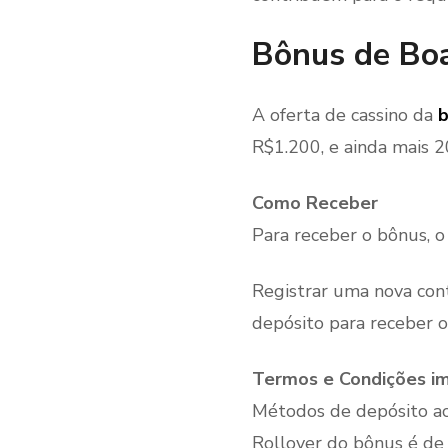
Bônus de Boa
A oferta de cassino da
R$1.200, e ainda mais 2
Como Receber
Para receber o bônus, o 
Registrar uma nova co
depósito para receber o
Termos e Condições i
Métodos de depósito ace
Rollover do bônus é de 