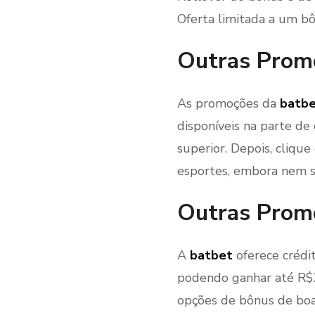
Oferta limitada a um bô
Outras Prom
As promoções da
batb
disponíveis na parte de
superior. Depois, cliqu
esportes, embora nem s
Outras Prom
A
batbet
oferece crédi
podendo ganhar até R$2
opções de bônus de boa