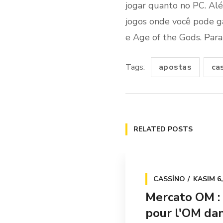
jogar quanto no PC. Al
jogos onde você pode g
e Age of the Gods. Para
Tags:
apostas
ca
RELATED POSTS
CASSINO
KASIM 6,
Mercato OM : 
pour l'OM dan