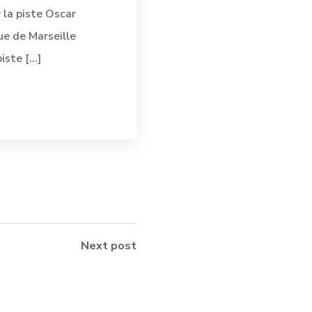
sur les pistes 
 la piste Oscar
e de Marseille
Mercato OM : Medina, 
ste [...]
point sur les pistes ma
prépare un mercato [...
Read more
Next post