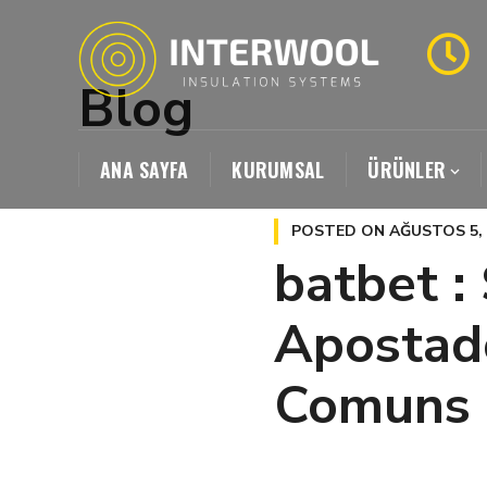
Blog
ANA SAYFA
KURUMSAL
ÜRÜNLER
POSTED ON
AĞUSTOS 5, 
batbet :
Apostado
Comuns 