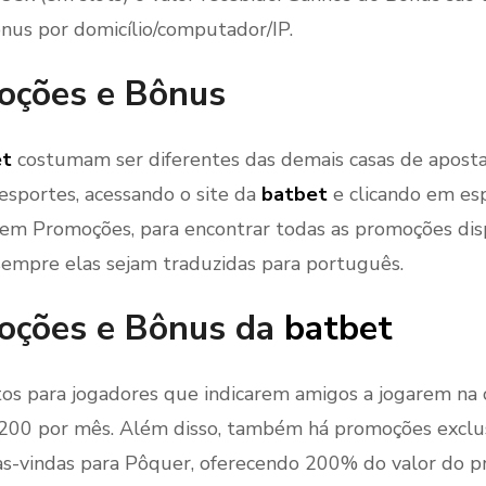
nus por domicílio/computador/IP.
oções e Bônus
et
costumam ser diferentes das demais casas de aposta
 esportes, acessando o site da
batbet
e clicando em es
e em Promoções, para encontrar todas as promoções dis
empre elas sejam traduzidas para português.
oções e Bônus da
batbet
tos para jogadores que indicarem amigos a jogarem na 
00 por mês. Além disso, também há promoções exclusi
s-vindas para Pôquer, oferecendo 200% do valor do p