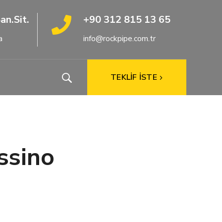
an.Sit.
+90 312 815 13 65
a
info@rockpipe.com.tr
TEKLİF İSTE
ssino