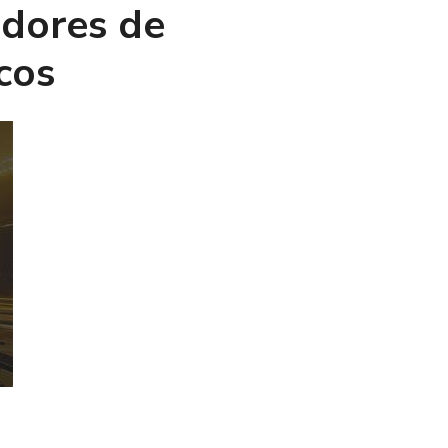
adores de
cos