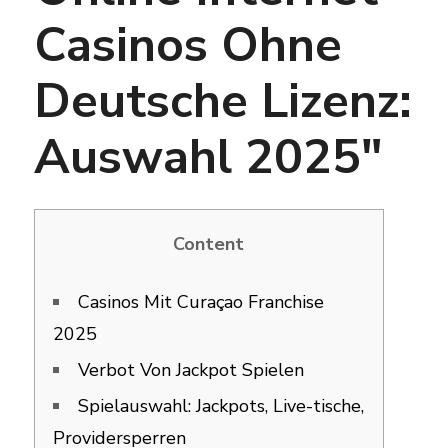
Casinos Ohne
Deutsche Lizenz:
Auswahl 2025″
Content
Casinos Mit Curaçao Franchise
2025
Verbot Von Jackpot Spielen
Spielauswahl: Jackpots, Live-tische,
Providersperren