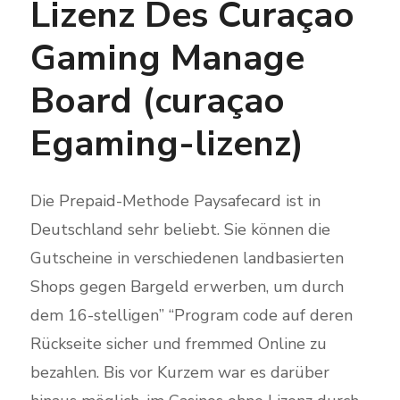
Lizenz Des Curaçao
Gaming Manage
Board (curaçao
Egaming-lizenz)
Die Prepaid-Methode Paysafecard ist in
Deutschland sehr beliebt. Sie können die
Gutscheine in verschiedenen landbasierten
Shops gegen Bargeld erwerben, um durch
dem 16-stelligen” “Program code auf deren
Rückseite sicher und fremmed Online zu
bezahlen. Bis vor Kurzem war es darüber