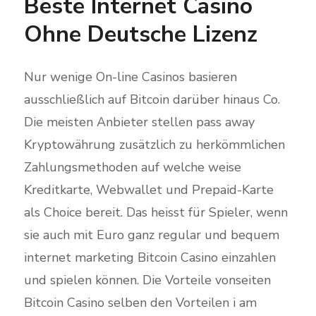
Beste Internet Casino
Ohne Deutsche Lizenz
Nur wenige On-line Casinos basieren
ausschließlich auf Bitcoin darüber hinaus Co.
Die meisten Anbieter stellen pass away
Kryptowährung zusätzlich zu herkömmlichen
Zahlungsmethoden auf welche weise
Kreditkarte, Webwallet und Prepaid-Karte
als Choice bereit. Das heisst für Spieler, wenn
sie auch mit Euro ganz regular und bequem
internet marketing Bitcoin Casino einzahlen
und spielen können. Die Vorteile vonseiten
Bitcoin Casino selben den Vorteilen i am