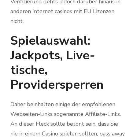
Verifizierung gehts jedoch darüber hinaus in
anderen Internet casinos mit EU Lizenzen
nicht.
Spielauswahl:
Jackpots, Live-
tische,
Providersperren
Daher beinhalten einige der empfohlenen
Webseiten-Links sogenannte Affiliate-Links.
An dieser Fleck sollte betont sein, dass Sie
nie in einem Casino spielen sollten, pass away