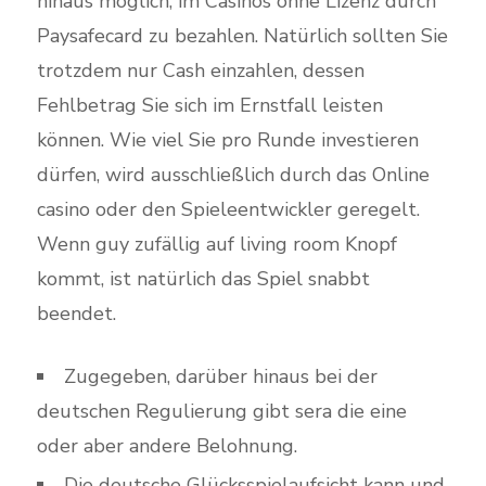
hinaus möglich, im Casinos ohne Lizenz durch
Paysafecard zu bezahlen. Natürlich sollten Sie
trotzdem nur Cash einzahlen, dessen
Fehlbetrag Sie sich im Ernstfall leisten
können. Wie viel Sie pro Runde investieren
dürfen, wird ausschließlich durch das Online
casino oder den Spieleentwickler geregelt.
Wenn guy zufällig auf living room Knopf
kommt, ist natürlich das Spiel snabbt
beendet.
Zugegeben, darüber hinaus bei der
deutschen Regulierung gibt sera die eine
oder aber andere Belohnung.
Die deutsche Glücksspielaufsicht kann und