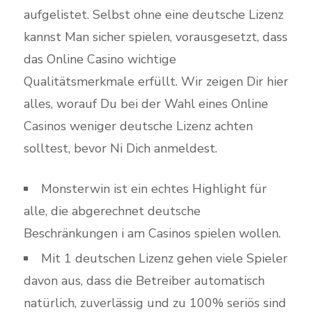
aufgelistet. Selbst ohne eine deutsche Lizenz
kannst Man sicher spielen, vorausgesetzt, dass
das Online Casino wichtige
Qualitätsmerkmale erfüllt. Wir zeigen Dir hier
alles, worauf Du bei der Wahl eines Online
Casinos weniger deutsche Lizenz achten
solltest, bevor Ni Dich anmeldest.
Monsterwin ist ein echtes Highlight für
alle, die abgerechnet deutsche
Beschränkungen i am Casinos spielen wollen.
Mit 1 deutschen Lizenz gehen viele Spieler
davon aus, dass die Betreiber automatisch
natürlich, zuverlässig und zu 100% seriös sind