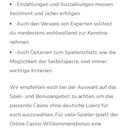
Einzahlungen und Auszahlungen müssen
bestimmt und sicher erfolgen.
Auch den Verweis von Experten solltest
du mindestens wohlwollend zur Kenntnis
nehmen.
Auch Optionen zum Spielerschutz, wie die
Möglichkeit der Selbstsperre, sind immer
wichtige Kriterien.
Wir empfehlen euch bei der Auswahl auf das
Spiel- und Bonusangebot zu achten, um das
passende Casino ohne deutsche Lizenz für
euch auszuwählen. Für viele Spieler spielt der
Online Casino Willkommensbonus eine