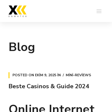
Blog
POSTED ON
EKIM 9, 2025
IN
MINI-REVIEWS
Beste Casinos & Guide 2024
Online Internet