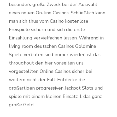
besonders große Zweck bei der Auswahl
eines neuen On-line Casinos. Schließlich kann
man sich thus vom Casino kostenlose
Freispiele sichern und sich die erste
Einzahlung vervielfachen lassen. Während in
living room deutschen Casinos Goldmine
Spiele verboten sind immer wieder, ist das
throughout den hier vonseiten uns
vorgestellten Online Casinos sicher bei
weitem nicht der Fall. Entdecke die
großartigen progressiven Jackpot Slots und
spiele mit einem kleinen Einsatz 1 das ganz
große Geld.