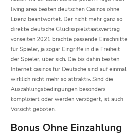
living area besten deutschen Casinos ohne
Lizenz beantwortet. Der nicht mehr ganz so
direkte deutsche Glücksspielstaatsvertrag
vonseiten 2021 brachte passende Einschnitte
für Spieler, ja sogar Eingriffe in die Freiheit
der Spieler, über sich. Die bis dahin besten
Internet casinos für Deutsche sind auf einmal
wirklich nicht mehr so attraktiv. Sind die
Auszahlungsbedingungen besonders
kompliziert oder werden verzögert, ist auch
Vorsicht geboten.
Bonus Ohne Einzahlung