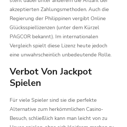
steht dabei unter anderem die Anzahl der
akzeptierten Zahlungsmethoden. Auch die
Regierung der Philippinen vergibt Online
Glücksspiellizenzen (unter dem Kürzel
PAGCOR bekannt). Im internationalen
Vergleich spielt diese Lizenz heute jedoch
eine unwahrscheinlich unbedeutende Rolle.
Verbot Von Jackpot
Spielen
Für viele Spieler sind sie die perfekte
Alternative zum herkömmlichen Casino-
Besuch, schließlich kann man leicht von zu