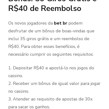
R$40 de Reembolso
Os novos jogadores da
bet br
podem
desfrutar de um bônus de boas-vindas que
inclui 35 giros grátis e um reembolso de
R$40. Para obter esses benefícios, é
necessário cumprir os seguintes requisitos:
1. Depositar R$40 e apostá-lo nos jogos do
cassino.
2. Receber um bônus de igual valor para jogar
no cassino.
3. Atender ao requisito de apostas de 30x
para sacar os ganhos.