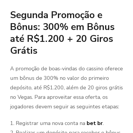
Segunda Promoção e
Bônus: 300% em Bônus
até R$1.200 + 20 Giros
Grátis
A promoção de boas-vindas do cassino oferece
um bônus de 300% no valor do primeiro
depósito, até R$1.200, além de 20 giros grátis
no Vegas. Para aproveitar essa oferta, os
jogadores devem seguir as seguintes etapas:
1. Registrar uma nova conta na
bet br
.
2. Realizar um depósito para receber o bônus