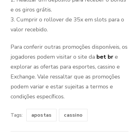
e os giros grátis.
3. Cumprir o rollover de 35x em slots para o
valor recebido.
Para conferir outras promoções disponíveis, os
jogadores podem visitar o site da
bet br
e
explorar as ofertas para esportes, cassino e
Exchange. Vale ressaltar que as promoções
podem variar e estar sujeitas a termos e
condições específicos.
Tags:
apostas
cassino