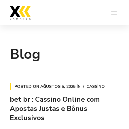
Blog
POSTED ON
AĞUSTOS 5, 2025
IN
CASSINO
bet br : Cassino Online com
Apostas Justas e Bônus
Exclusivos