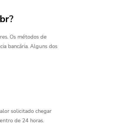
 br
?
ares. Os métodos de
ncia bancária. Alguns dos
alor solicitado chegar
dentro de 24 horas.