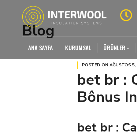
Blog
ANA SAYFA
KURUMSAL
ÜRÜNLER
POSTED ON
AĞUSTOS 5, 
bet br :
Bônus In
bet br : 