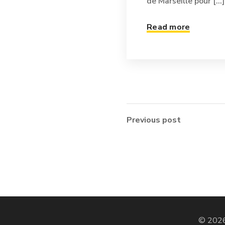
de Marseille pour [...]
Read more
Previous post
© 2026