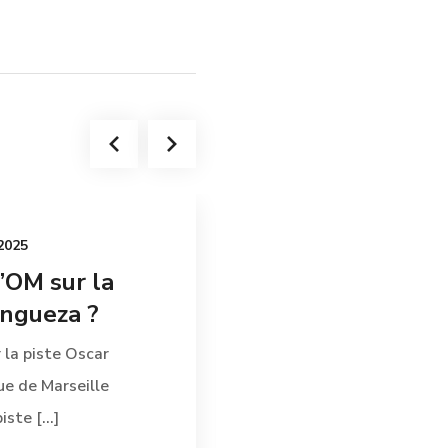
2025
CASSINO
KASIM 6, 2
’OM sur la
Mercato OM : 
ingueza ?
Gomes, Abline…
sur les pistes 
 la piste Oscar
e de Marseille
Mercato OM : Medina, 
ste [...]
point sur les pistes ma