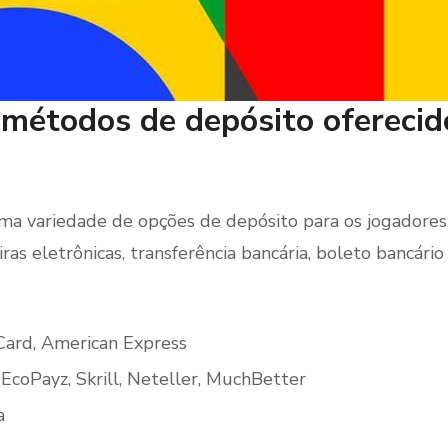
 métodos de depósito ofereci
ma variedade de opções de depósito para os jogadores b
iras eletrônicas, transferência bancária, boleto bancári
rCard, American Express
: EcoPayz, Skrill, Neteller, MuchBetter
a