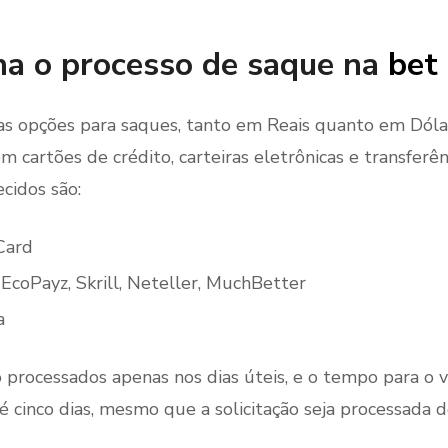
a o processo de saque na
bet
as opções para saques, tanto em Reais quanto em Dól
m cartões de crédito, carteiras eletrônicas e transferê
cidos são:
Card
: EcoPayz, Skrill, Neteller, MuchBetter
a
 processados apenas nos dias úteis, e o tempo para o v
té cinco dias, mesmo que a solicitação seja processada 