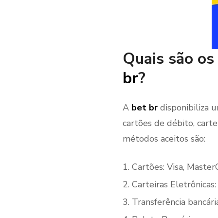
Quais são os
br
?
A
bet br
disponibiliza u
cartões de débito, carte
métodos aceitos são:
Cartões: Visa, Maste
Carteiras Eletrônicas
Transferência bancári