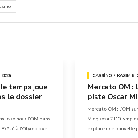
ssino
 2025
CASSINO
KASIM 6, 
le temps joue
Mercato OM : l
s le dossier
piste Oscar M
Mercato OM : l’OM sur
ps joue pour l'OM dans
Mingueza ? L’Olympiqu
? Prêté à l’Olympique
explore une nouvelle pi