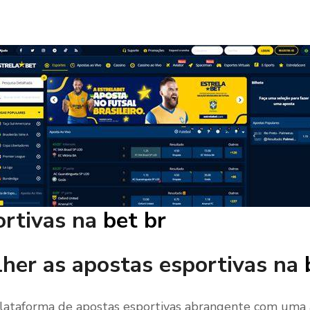
ortivas na
bet br
lher as apostas esportivas na
lataforma de apostas esportivas abrangente com uma