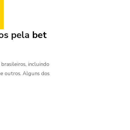
dos pela
bet
rasileiros, incluindo
o e outros. Alguns dos