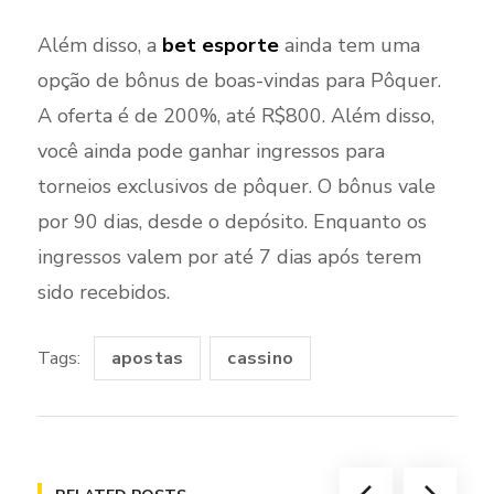
Além disso, a
bet esporte
ainda tem uma
opção de bônus de boas-vindas para Pôquer.
A oferta é de 200%, até R$800. Além disso,
você ainda pode ganhar ingressos para
torneios exclusivos de pôquer. O bônus vale
por 90 dias, desde o depósito. Enquanto os
ingressos valem por até 7 dias após terem
sido recebidos.
Tags:
apostas
cassino