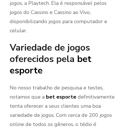
jogos, a Playtech. Ela é responsável pelos
jogos do Cassino e Cassino ao Vivo,
disponibilizando jogos para computador e
celular.
Variedade de jogos
oferecidos pela
bet
esporte
No nosso trabalho de pesquisa e testes,
notamos que a
bet esporte
definitivamente
tenta oferecer a seus clientes uma boa
variedade de jogos. Com cerca de 200 jogos
online de todos os gêneros, o tédio é