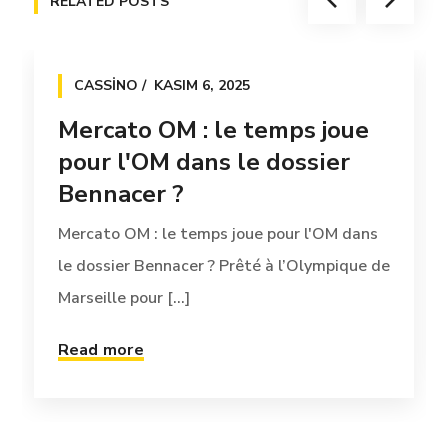
RELATED POSTS
CASSINO
KASIM 6, 2025
Mercato OM : le temps joue
pour l'OM dans le dossier
Bennacer ?
Mercato OM : le temps joue pour l'OM dans
le dossier Bennacer ? Prêté à l’Olympique de
Marseille pour [...]
Read more