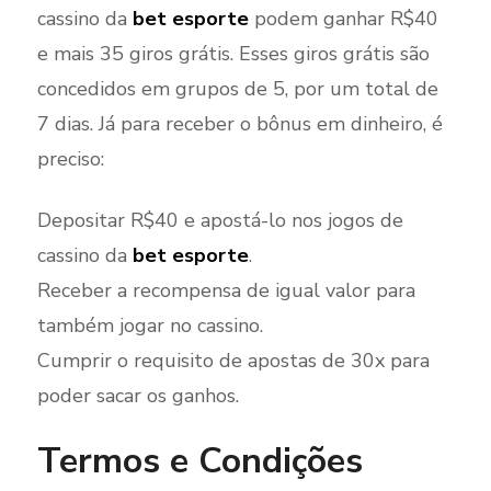
cassino da
bet esporte
podem ganhar R$40
e mais 35 giros grátis. Esses giros grátis são
concedidos em grupos de 5, por um total de
7 dias. Já para receber o bônus em dinheiro, é
preciso:
Depositar R$40 e apostá-lo nos jogos de
cassino da
bet esporte
.
Receber a recompensa de igual valor para
também jogar no cassino.
Cumprir o requisito de apostas de 30x para
poder sacar os ganhos.
Termos e Condições