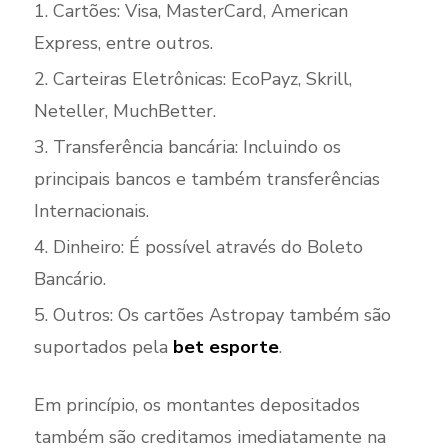
Cartões: Visa, MasterCard, American
Express, entre outros.
Carteiras Eletrônicas: EcoPayz, Skrill,
Neteller, MuchBetter.
Transferência bancária: Incluindo os
principais bancos e também transferências
Internacionais.
Dinheiro: É possível através do Boleto
Bancário.
Outros: Os cartões Astropay também são
suportados pela
bet esporte
.
Em princípio, os montantes depositados
também são creditamos imediatamente na