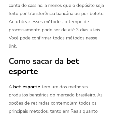
conta do cassino, a menos que o depósito seja
feito por transferência bancária ou por boleto.
Ao utilizar esses métodos, o tempo de
processamento pode ser de até 3 dias úteis.
Você pode confirmar todos métodos nesse
link.
Como sacar da
bet
esporte
A
bet esporte
tem um dos melhores
produtos bancários do mercado brasileiro. As
opções de retiradas contemplam todos os
principais métodos, tanto em Reais quanto