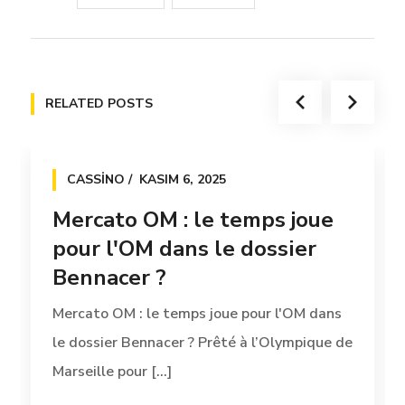
RELATED POSTS
CASSINO
KASIM 6, 2025
Mercato OM : le temps joue
pour l'OM dans le dossier
Bennacer ?
Mercato OM : le temps joue pour l'OM dans
le dossier Bennacer ? Prêté à l’Olympique de
Marseille pour [...]