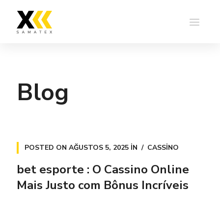
Blog
POSTED ON
AĞUSTOS 5, 2025
IN
CASSINO
bet esporte : O Cassino Online
Mais Justo com Bônus Incríveis