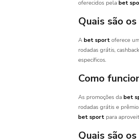
oferecidos pela
bet spo
Quais são os
A
bet sport
oferece uma
rodadas grátis, cashbac
específicos.
Como funcio
As promoções da
bet s
rodadas grátis e prêmi
bet sport
para aproveit
Quais são os