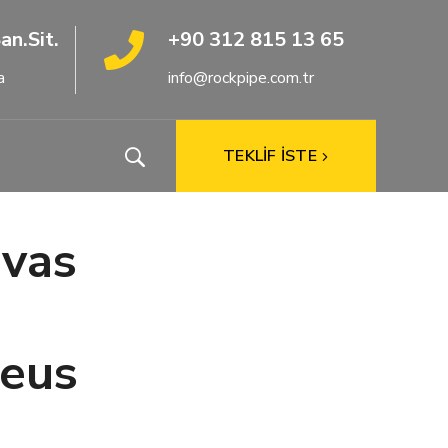
an.Sit.
+90 312 815 13 65
a
info@rockpipe.com.tr
TEKLİF İSTE
ivas
Seus