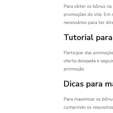
Para obter os bônus na
promoções do site. Em s
necessários para ter dire
Tutorial par
Participar das promoçõ
oferta desejada e seguir
promoção.
Dicas para m
Para maximizar os bônu
cumprindo os requisitos