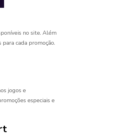
sponíveis no site. Além
os para cada promoção.
nos jogos e
promoções especiais e
rt