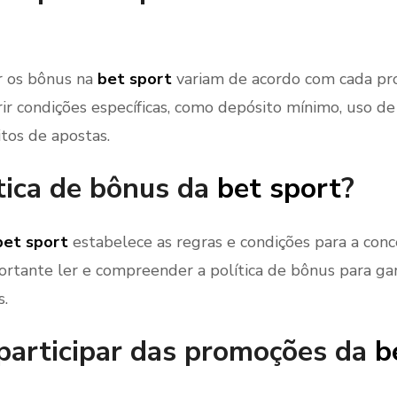
r os bônus na
bet sport
variam de acordo com cada pr
r condições específicas, como depósito mínimo, uso de
tos de apostas.
ítica de bônus da
bet sport
?
bet sport
estabelece as regras e condições para a conc
ortante ler e compreender a política de bônus para g
s.
articipar das promoções da
b