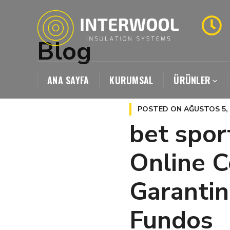
Blog
ANA SAYFA
KURUMSAL
ÜRÜNLER
POSTED ON
AĞUSTOS 5, 
bet spor
Online C
Garantin
Fundos