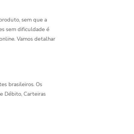
 produto, sem que a
res sem dificuldade é
online. Vamos detalhar
s brasileiros. Os
e Débito, Carteiras