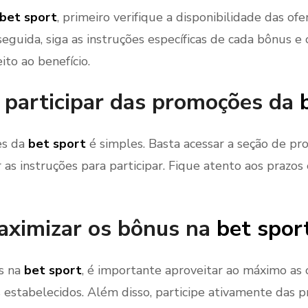
bet sport
, primeiro verifique a disponibilidade das of
eguida, siga as instruções específicas de cada bônus e
ito ao benefício.
a participar das promoções da
es da
bet sport
é simples. Basta acessar a seção de pr
 as instruções para participar. Fique atento aos prazos
aximizar os bônus na
bet spor
s na
bet sport
, é importante aproveitar ao máximo as o
 estabelecidos. Além disso, participe ativamente das 