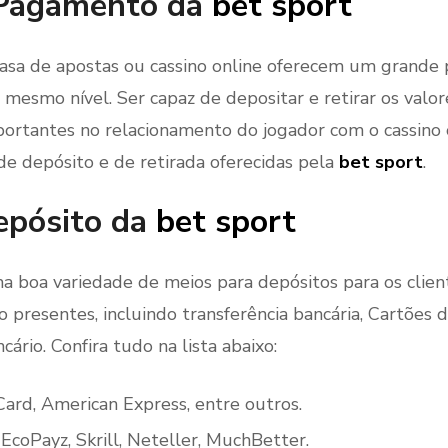
Pagamento da
bet sport
casa de apostas ou cassino online oferecem um grande
o mesmo nível. Ser capaz de depositar e retirar os valo
ortantes no relacionamento do jogador com o cassino 
de depósito e de retirada oferecidas pela
bet sport
.
epósito da
bet sport
 boa variedade de meios para depósitos para os cliente
 presentes, incluindo transferência bancária, Cartões d
cário. Confira tudo na lista abaixo:
Card, American Express, entre outros.
 EcoPayz, Skrill, Neteller, MuchBetter.