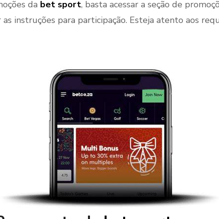
omoções da
bet sport
, basta acessar a seção de promoçõ
 as instruções para participação. Esteja atento aos req