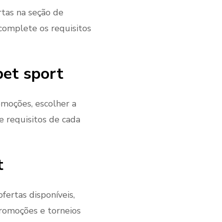
ertas na seção de
 complete os requisitos
bet sport
omoções, escolher a
 e requisitos de cada
t
fertas disponíveis,
promoções e torneios