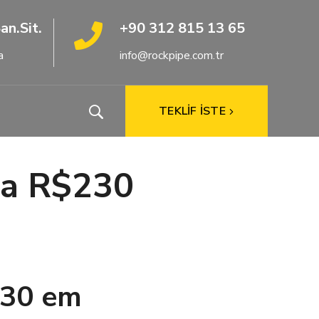
an.Sit.
+90 312 815 13 65
a
info@rockpipe.com.tr
TEKLİF İSTE
nta R$230
230 em