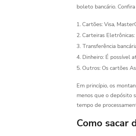
boleto bancário. Confira
Cartões: Visa, Master
Carteiras Eletrônicas:
Transferência bancári
Dinheiro: É possível 
Outros: Os cartões 
Em princípio, os monta
menos que o depósito se
tempo de processamento
Como sacar 