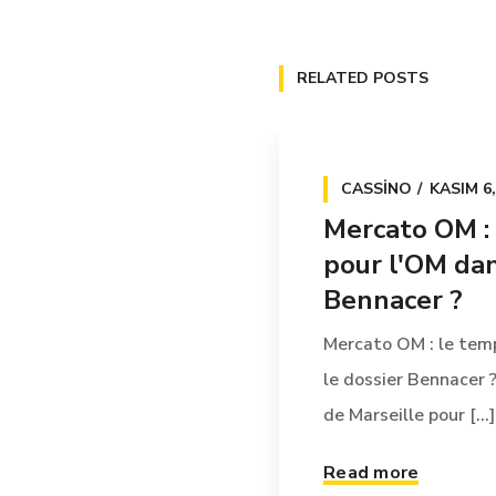
RELATED POSTS
CASSINO
KASIM 6,
Mercato OM : 
pour l'OM dan
Bennacer ?
Mercato OM : le tem
le dossier Bennacer 
de Marseille pour [...]
Read more