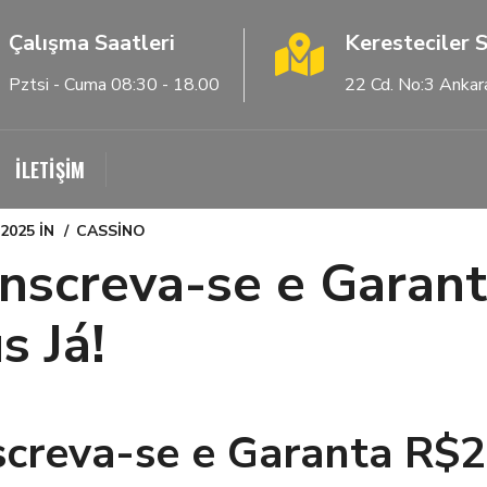
Çalışma Saatleri
Keresteciler S
Pztsi - Cuma 08:30 - 18.00
22 Cd. No:3 Ankar
İLETİŞİM
2025
IN
CASSINO
 Inscreva-se e Gara
 Já!
nscreva-se e Garanta R$