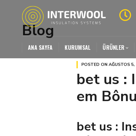
Blog
ANA SAYFA
KURUMSAL
ÜRÜNLER
POSTED ON
AĞUSTOS 5, 
bet us :
em Bônus
bet us : I