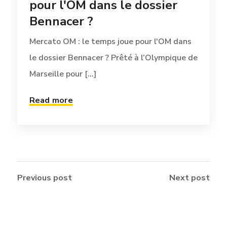
pour l'OM dans le dossier
Bennacer ?
Mercato OM : le temps joue pour l'OM dans
le dossier Bennacer ? Prêté à l’Olympique de
Marseille pour [...]
Read more
Previous post
Next post