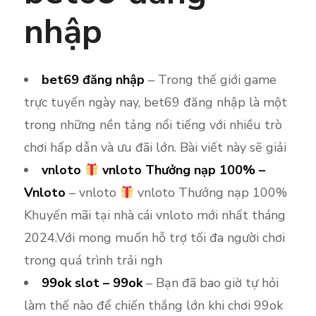
nhập
bet69 đăng nhập
– Trong thế giới game
trực tuyến ngày nay, bet69 đăng nhập là một
trong những nền tảng nổi tiếng với nhiều trò
chơi hấp dẫn và ưu đãi lớn. Bài viết này sẽ giải
vnloto
vnloto Thưởng nạp 100% –
Vnloto
– vnloto
vnloto Thưởng nạp 100%
Khuyến mãi tại nhà cái vnloto mới nhất tháng
2024.Với mong muốn hỗ trợ tối đa người chơi
trong quá trình trải ngh
99ok slot – 99ok
– Bạn đã bao giờ tự hỏi
làm thế nào để chiến thắng lớn khi chơi 99ok