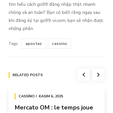
tìm hiểu cách go99 đăng nhập thật nhanh
chóng và an toàn? Bạn có biết rằng ngay sau
khi đăng ký tại go99-vi.com, bạn sẽ nhận được
những phần
Tags:
apostas
cassino
RELATED POSTS
CASSINO
KASIM 6, 2025
Mercato OM : le temps joue