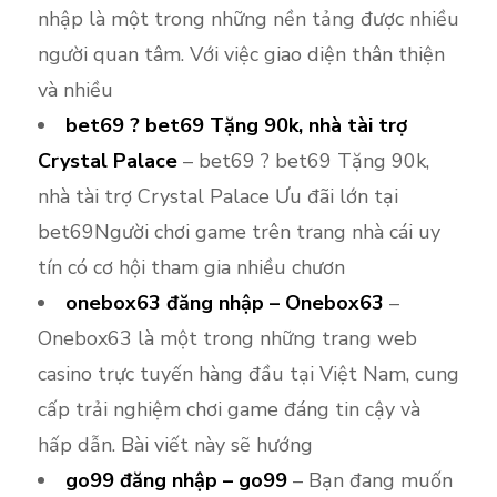
nhập là một trong những nền tảng được nhiều
người quan tâm. Với việc giao diện thân thiện
và nhiều
bet69 ? bet69 Tặng 90k, nhà tài trợ
Crystal Palace
– bet69 ? bet69 Tặng 90k,
nhà tài trợ Crystal Palace Ưu đãi lớn tại
bet69Người chơi game trên trang nhà cái uy
tín có cơ hội tham gia nhiều chươn
onebox63 đăng nhập – Onebox63
–
Onebox63 là một trong những trang web
casino trực tuyến hàng đầu tại Việt Nam, cung
cấp trải nghiệm chơi game đáng tin cậy và
hấp dẫn. Bài viết này sẽ hướng
go99 đăng nhập – go99
– Bạn đang muốn