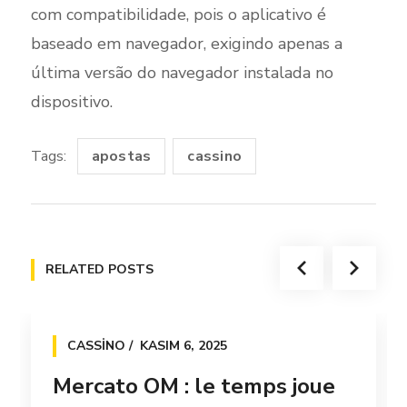
com compatibilidade, pois o aplicativo é
baseado em navegador, exigindo apenas a
última versão do navegador instalada no
dispositivo.
Tags:
apostas
cassino
RELATED POSTS
CASSINO
KASIM 6, 2025
Mercato OM : le temps joue