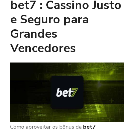
bet7 : Cassino Justo
e Seguro para
Grandes
Vencedores
Como aproveitar os bônus da
bet7