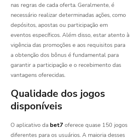
nas regras de cada oferta. Geralmente, é
necessário realizar determinadas ações, como
depósitos, apostas ou participação em
eventos específicos. Além disso, estar atento à
vigência das promoções e aos requisitos para
a obtenção dos bônus é fundamental para
garantir a participação e o recebimento das
vantagens oferecidas.
Qualidade dos jogos
disponíveis
O aplicativo da
bet7
oferece quase 150 jogos
diferentes para os usuários. A maioria desses