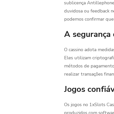
sublicença Antillephon
duvidosa ou feedback ne
podemos confirmar que 
A segurança 
O cassino adota medidas
Eles utilizam criptograf
métodos de pagamento ac
realizar transações finan
Jogos confiáv
Os jogos no 1xSlots Cas
produzidos com software