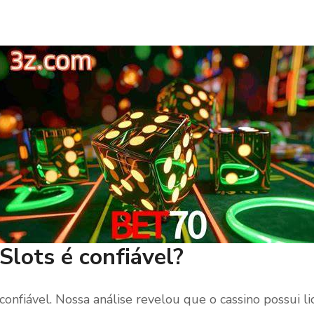
Slots é confiável?
 confiável. Nossa análise revelou que o cassino possui 