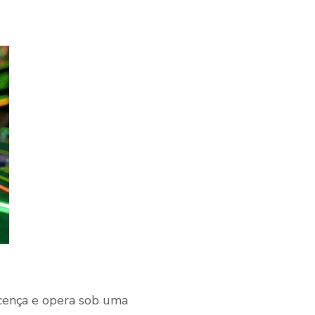
licença e opera sob uma