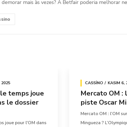
 demorar mais às vezes? A Betfair poderia melhorar n
ssino
 2025
CASSINO
KASIM 6, 
le temps joue
Mercato OM : l
s le dossier
piste Oscar M
Mercato OM : l’OM sur
ps joue pour l'OM dans
Mingueza ? L’Olympiqu