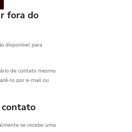
r fora do
ão disponível para
lário de contato mesmo
fazê-lo por e-mail ou
 contato
ralmente se recebe uma