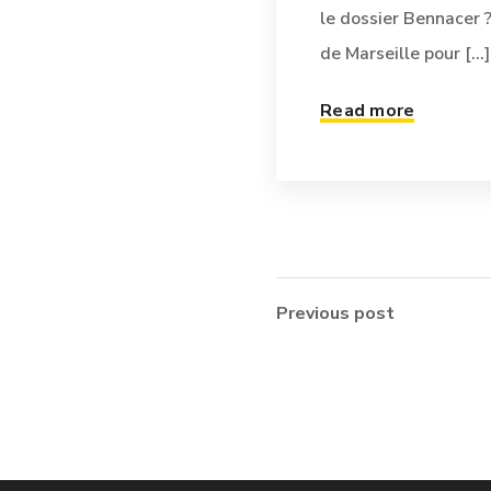
le dossier Bennacer 
de Marseille pour [...]
Read more
Previous post