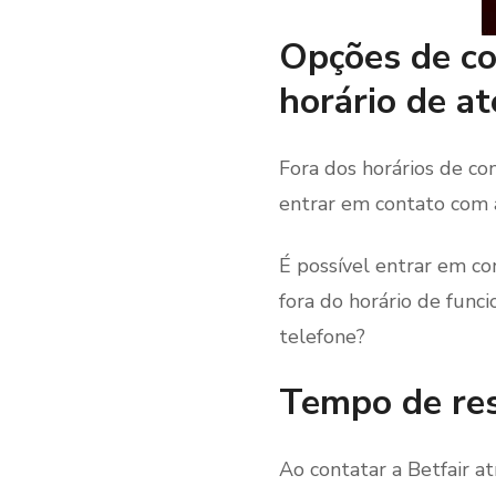
Opções de co
horário de a
Fora dos horários de co
entrar em contato com a
É possível entrar em c
fora do horário de func
telefone?
Tempo de res
Ao contatar a Betfair 