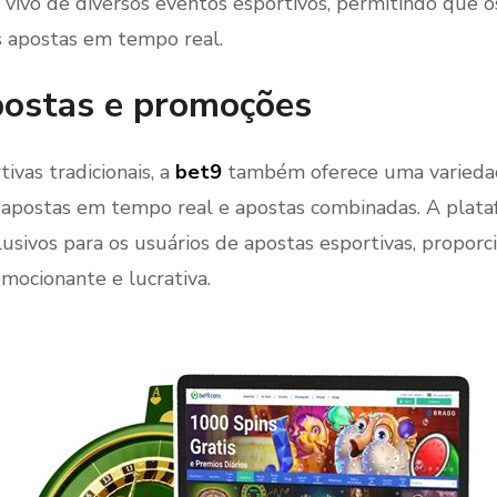
o vivo de diversos eventos esportivos, permitindo que
s apostas em tempo real.
postas e promoções
ivas tradicionais, a
bet9
também oferece uma varieda
o apostas em tempo real e apostas combinadas. A pla
usivos para os usuários de apostas esportivas, propor
emocionante e lucrativa.