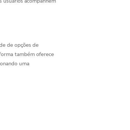
 os usuários acompanhem
de de opções de
taforma também oferece
cionando uma