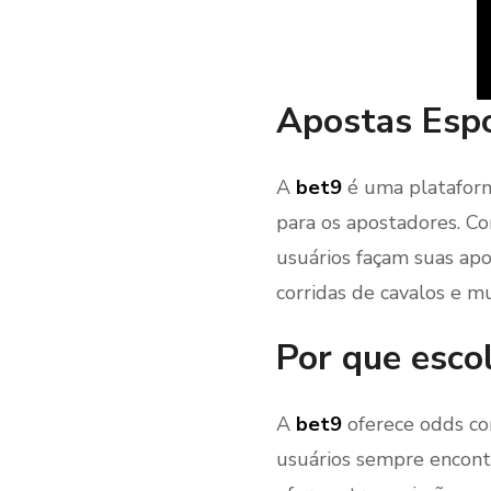
Apostas Esp
A
bet9
é uma plataform
para os apostadores. Co
usuários façam suas apo
corridas de cavalos e mu
Por que esco
A
bet9
oferece odds co
usuários sempre encont