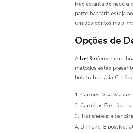
Não adianta de nada a 
parte bancária esteja n
um dos pontos mais imp
Opções de D
A
bet9
oferece uma boa 
métodos estão presentes
boleto bancário. Confira
Cartões: Visa, Master
Carteiras Eletrônicas:
Transferência bancári
Dinheiro: É possível 