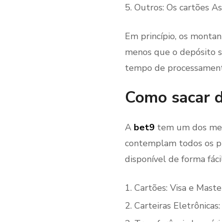
Outros: Os cartões 
Em princípio, os monta
menos que o depósito se
tempo de processamento
Como sacar 
A
bet9
tem um dos melh
contemplam todos os pr
disponível de forma fáci
Cartões: Visa e Maste
Carteiras Eletrônicas: