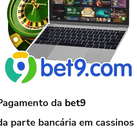
Pagamento da
bet9
da parte bancária em cassinos 