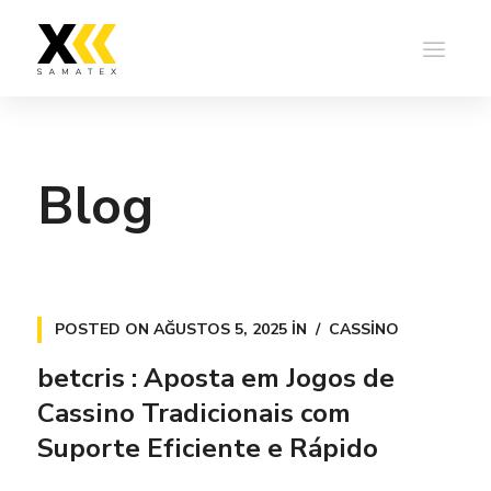
Blog
POSTED ON
AĞUSTOS 5, 2025
IN
CASSINO
betcris : Aposta em Jogos de
Cassino Tradicionais com
Suporte Eficiente e Rápido