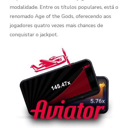
modalidade. Entre os títulos populares, está o
renomado Age of the Gods, oferecendo aos
jogadores quatro vezes mais chances de
conquistar o jackpot.