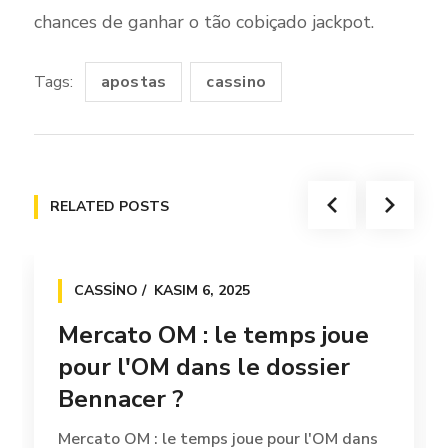
chances de ganhar o tão cobiçado jackpot.
Tags:
apostas
cassino
RELATED POSTS
CASSINO
KASIM 6, 2025
Mercato OM : le temps joue
pour l'OM dans le dossier
Bennacer ?
Mercato OM : le temps joue pour l'OM dans