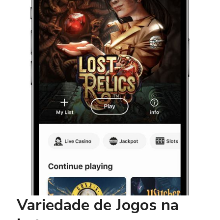
Variedade de Jogos na