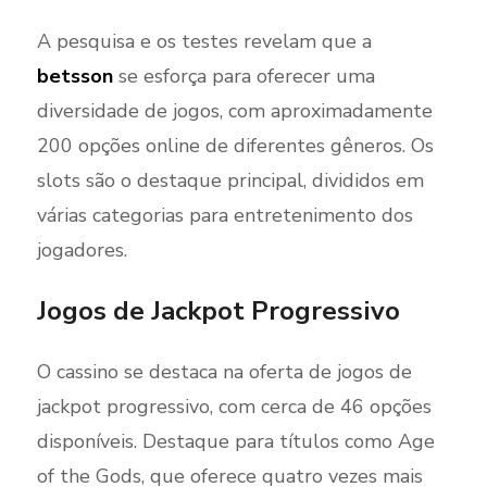
A pesquisa e os testes revelam que a
betsson
se esforça para oferecer uma
diversidade de jogos, com aproximadamente
200 opções online de diferentes gêneros. Os
slots são o destaque principal, divididos em
várias categorias para entretenimento dos
jogadores.
Jogos de Jackpot Progressivo
O cassino se destaca na oferta de jogos de
jackpot progressivo, com cerca de 46 opções
disponíveis. Destaque para títulos como Age
of the Gods, que oferece quatro vezes mais