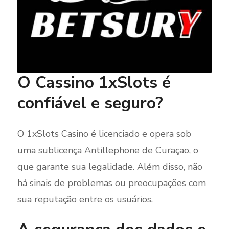
O Cassino 1xSlots é
confiável e seguro?
O 1xSlots Casino é licenciado e opera sob
uma sublicença Antillephone de Curaçao, o
que garante sua legalidade. Além disso, não
há sinais de problemas ou preocupações com
sua reputação entre os usuários.