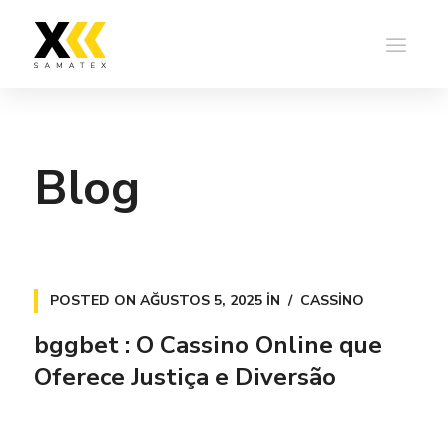
Blog
POSTED ON
AĞUSTOS 5, 2025
IN
CASSINO
bggbet : O Cassino Online que
Oferece Justiça e Diversão