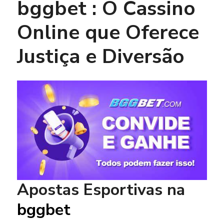
bggbet : O Cassino
Online que Oferece
Justiça e Diversão
Apostas Esportivas na
bggbet