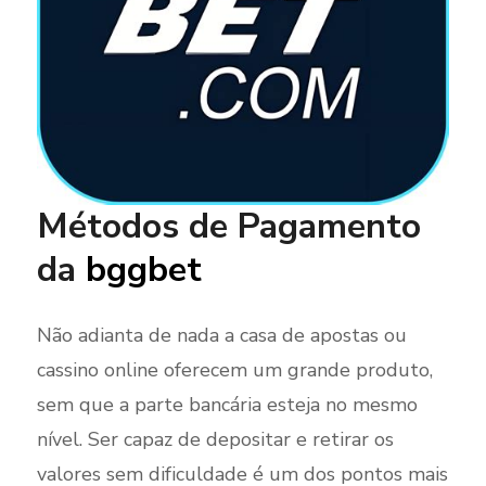
Métodos de Pagamento
da
bggbet
Não adianta de nada a casa de apostas ou
cassino online oferecem um grande produto,
sem que a parte bancária esteja no mesmo
nível. Ser capaz de depositar e retirar os
valores sem dificuldade é um dos pontos mais