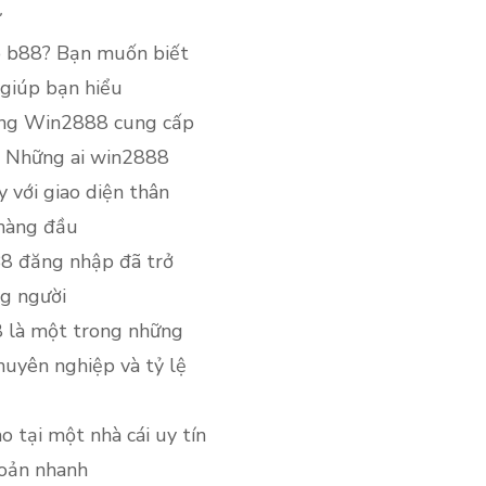
ự
o b88? Bạn muốn biết
 giúp bạn hiểu
rằng Win2888 cung cấp
i. Những ai win2888
 với giao diện thân
 hàng đầu
B8 đăng nhập đã trở
ng người
 là một trong những
chuyên nghiệp và tỷ lệ
 tại một nhà cái uy tín
hoản nhanh