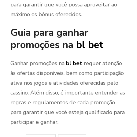
para garantir que você possa aproveitar ao
máximo os bônus oferecidos.
Guia para ganhar
promoções na
bl bet
Ganhar promoções na
bl bet
requer atenção
às ofertas disponíveis, bem como participação
ativa nos jogos e atividades oferecidas pelo
cassino. Além disso, é importante entender as
regras e regulamentos de cada promoção
para garantir que você esteja qualificado para
participar e ganhar.