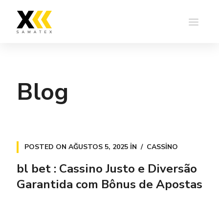
Blog
POSTED ON
AĞUSTOS 5, 2025
IN
CASSINO
bl bet : Cassino Justo e Diversão
Garantida com Bônus de Apostas