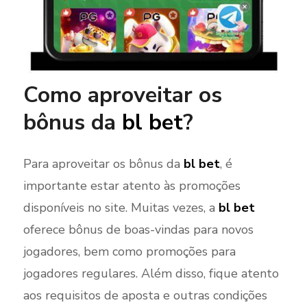
Como aproveitar os
bônus da
bl bet
?
Para aproveitar os bônus da
bl bet
, é
importante estar atento às promoções
disponíveis no site. Muitas vezes, a
bl bet
oferece bônus de boas-vindas para novos
jogadores, bem como promoções para
jogadores regulares. Além disso, fique atento
aos requisitos de aposta e outras condições