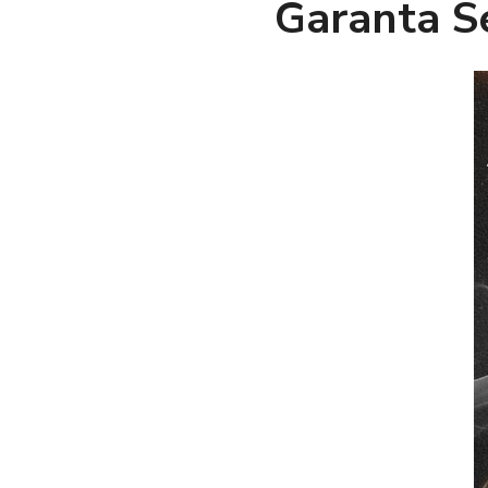
Garanta S