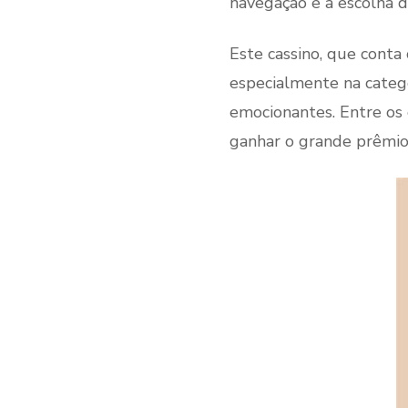
navegação e a escolha d
Este cassino, que cont
especialmente na catego
emocionantes. Entre os
ganhar o grande prêmi