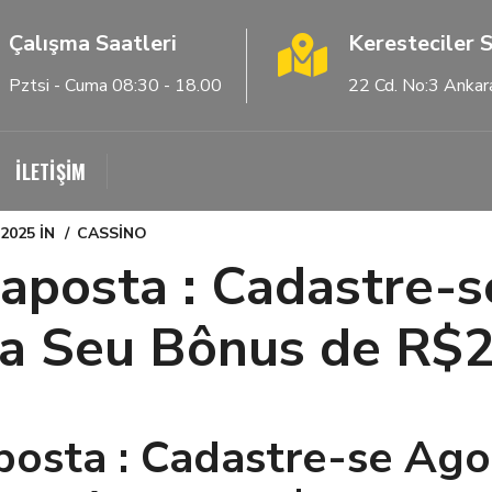
Çalışma Saatleri
Keresteciler S
Pztsi - Cuma 08:30 - 18.00
22 Cd. No:3 Ankar
İLETİŞİM
2025
IN
CASSINO
 aposta : Cadastre-
ta Seu Bônus de R$2
posta : Cadastre-se Ago