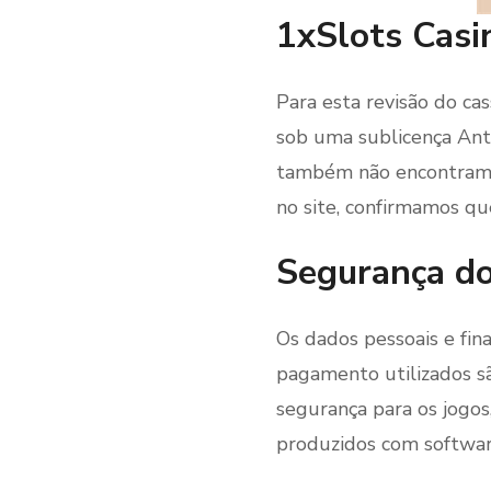
1xSlots Casi
Para esta revisão do ca
sob uma sublicença Anti
também não encontramos
no site, confirmamos q
Segurança do
Os dados pessoais e fin
pagamento utilizados s
segurança para os jogos
produzidos com software