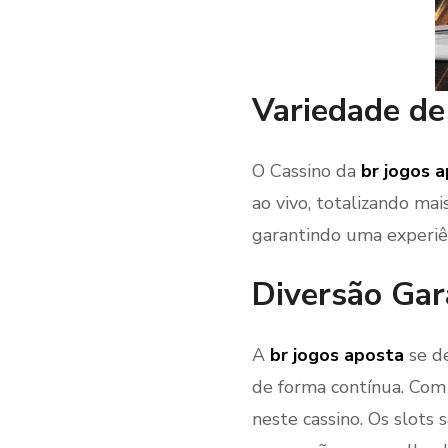
Variedade de
O Cassino da
br jogos 
ao vivo, totalizando mai
garantindo uma experiên
Diversão Ga
A
br jogos aposta
se de
de forma contínua. Com
neste cassino. Os slots 