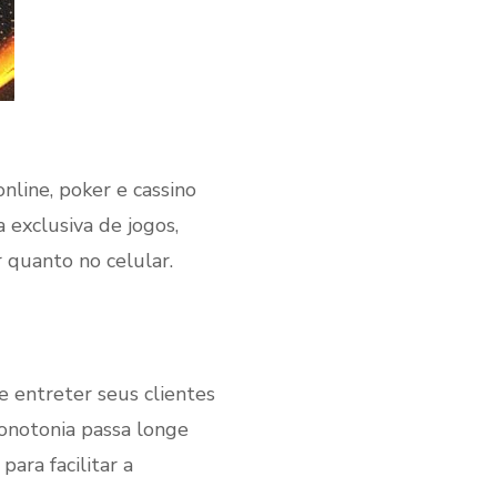
nline, poker e cassino
 exclusiva de jogos,
 quanto no celular.
 entreter seus clientes
onotonia passa longe
ara facilitar a