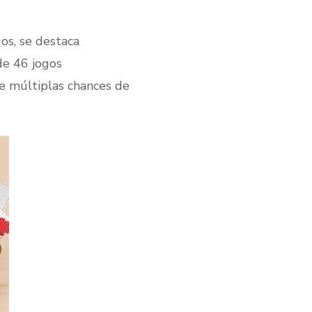
os, se destaca
de 46 jogos
e múltiplas chances de