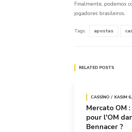
Finalmente, podemos co
jogadores brasileiros.
Tags:
apostas
ca
RELATED POSTS
CASSINO
KASIM 6,
Mercato OM : 
pour l'OM dan
Bennacer ?