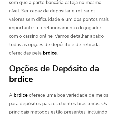
sem que a parte bancária esteja no mesmo
nível. Ser capaz de depositar e retirar os
valores sem dificuldade é um dos pontos mais
importantes no relacionamento do jogador
com o cassino online. Vamos detalhar abaixo
todas as opções de depósito e de retirada
oferecidas pela
brdice
.
Opções de Depósito da
brdice
A
brdice
oferece uma boa variedade de meios
para depósitos para os clientes brasileiros. Os
principais métodos estão presentes, incluindo