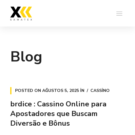
Blog
POSTED ON
AĞUSTOS 5, 2025
IN
CASSINO
brdice : Cassino Online para
Apostadores que Buscam
Diversão e Bônus